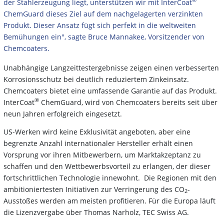
der Stahlerzeugung liegt, unterstützen wir mit InterCoat
ChemGuard dieses Ziel auf dem nachgelagerten verzinkten
Produkt. Dieser Ansatz fügt sich perfekt in die weltweiten
Bemühungen ein", sagte Bruce Mannakee, Vorsitzender von
Chemcoaters.
Unabhängige Langzeittestergebnisse zeigen einen verbesserten
Korrosionsschutz bei deutlich reduziertem Zinkeinsatz.
Chemcoaters bietet eine umfassende Garantie auf das Produkt.
®
InterCoat
ChemGuard, wird von Chemcoaters bereits seit über
neun Jahren erfolgreich eingesetzt.
US-Werken wird keine Exklusivität angeboten, aber eine
begrenzte Anzahl internationaler Hersteller erhält einen
Vorsprung vor ihren Mitbewerbern, um Marktakzeptanz zu
schaffen und den Wettbewerbsvorteil zu erlangen, der dieser
fortschrittlichen Technologie innewohnt. Die Regionen mit den
ambitioniertesten Initiativen zur Verringerung des CO
-
2
Ausstoßes werden am meisten profitieren. Für die Europa läuft
die Lizenzvergabe über Thomas Narholz, TEC Swiss AG.