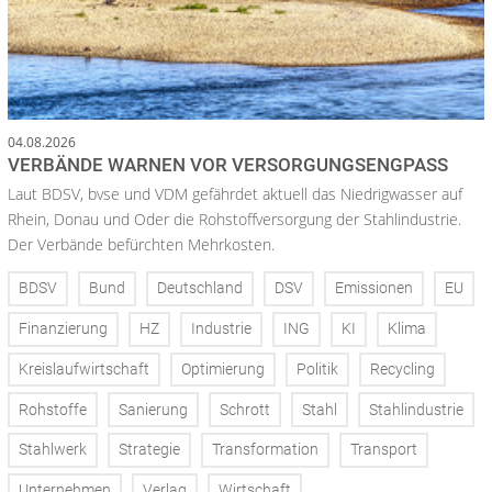
04.08.2026
VERBÄNDE WARNEN VOR VERSORGUNGSENGPASS
Laut BDSV, bvse und VDM gefährdet aktuell das Niedrigwasser auf
Rhein, Donau und Oder die Rohstoffversorgung der Stahlindustrie.
Der Verbände befürchten Mehrkosten.
BDSV
Bund
Deutschland
DSV
Emissionen
EU
Finanzierung
HZ
Industrie
ING
KI
Klima
Kreislaufwirtschaft
Optimierung
Politik
Recycling
Rohstoffe
Sanierung
Schrott
Stahl
Stahlindustrie
Stahlwerk
Strategie
Transformation
Transport
Unternehmen
Verlag
Wirtschaft