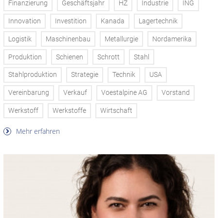
Finanzierung
Geschäftsjahr
HZ
Industrie
ING
Innovation
Investition
Kanada
Lagertechnik
Logistik
Maschinenbau
Metallurgie
Nordamerika
Produktion
Schienen
Schrott
Stahl
Stahlproduktion
Strategie
Technik
USA
Vereinbarung
Verkauf
Voestalpine AG
Vorstand
Werkstoff
Werkstoffe
Wirtschaft
Mehr erfahren