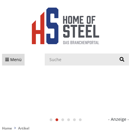
S
Menü
- Anzeige -
Home
Artikel