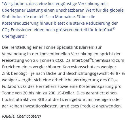
"Wir glauben, dass eine kostengünstige Verzinkung mit
überlegener Leistung einen unschätzbaren Wert für die globale
Stahlindustrie darstellt", so Mannakee. "Über die
Kostenreduzierung hinaus bietet die starke Reduzierung der
®
CO
-Emissionen einen noch größeren Vorteil für InterCoat
2
Chemguard."
Die Herstellung einer Tonne Spezialzink (Barren) zur
Verwendung in der konventionellen Verzinkung entspricht der
®
Freisetzung von 2,6 Tonnen CO2. Da InterCoat
ChemGuard zum
Erreichen eines vergleichbaren Korrosionsschutzes weniger
Zink benötigt – je nach Dicke und Beschichtungsgewicht 46-87 %
weniger – ergibt sich eine erhebliche Verringerung des CO
-
2
Fußabdrucks des Herstellers sowie eine Kosteneinsparung pro
Tonne von 20 bis hin zu 200 US-Dollar. Dies garantiert einen
höchst attraktiven ROI auf die Lizenzgebühr, mit wenigen oder
gar keinen Investitionskosten, um dieses Produkt anzuwenden.
(Quelle: Chemcoaters)