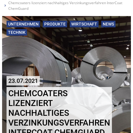
Chemcoaters lizenziert nachhaltiges Verzinkungsverfahren InterCoat
ChemGuard
UNTERNEHMEN
PRODUKTE
WIRTSCHAFT
NEWS
TECHNIK
23.07.2021
CHEMCOATERS
LIZENZIERT
NACHHALTIGES
VERZINKUNGSVERFAHREN
INTERCOAT CHEMGUARD