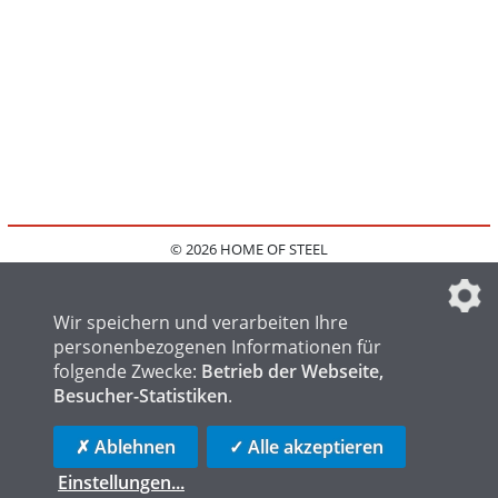
© 2026 HOME OF STEEL
HOME
KONTAKT
MEDIADATEN
DATENSCHUTZ
IMPRESSUM
FAQ
DATENSCHUTZEINSTELLUNGEN
Wir speichern und verarbeiten Ihre
personenbezogenen Informationen für
folgende Zwecke:
Betrieb der Webseite,
Besucher-Statistiken
.
HOME OF WELDING
HOME OF FOUNDRY
HOME OF LOGISTICS
✗ Ablehnen
✓ Alle akzeptieren
Einstellungen
...