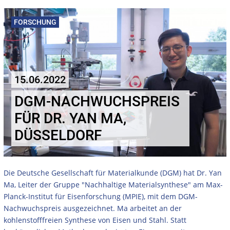
FORSCHUNG
15.06.2022
DGM-NACHWUCHSPREIS
FÜR DR. YAN MA,
DÜSSELDORF
Die Deutsche Gesellschaft für Materialkunde (DGM) hat Dr. Yan
Ma, Leiter der Gruppe "Nachhaltige Materialsynthese" am Max-
Planck-Institut für Eisenforschung (MPIE), mit dem DGM-
Nachwuchspreis ausgezeichnet. Ma arbeitet an der
kohlenstofffreien Synthese von Eisen und Stahl. Statt