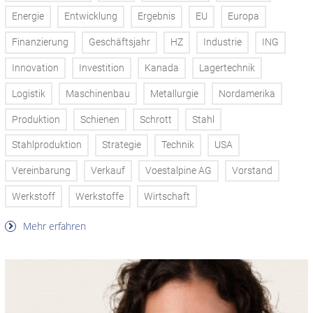
Energie
Entwicklung
Ergebnis
EU
Europa
Finanzierung
Geschäftsjahr
HZ
Industrie
ING
Innovation
Investition
Kanada
Lagertechnik
Logistik
Maschinenbau
Metallurgie
Nordamerika
Produktion
Schienen
Schrott
Stahl
Stahlproduktion
Strategie
Technik
USA
Vereinbarung
Verkauf
Voestalpine AG
Vorstand
Werkstoff
Werkstoffe
Wirtschaft
Mehr erfahren