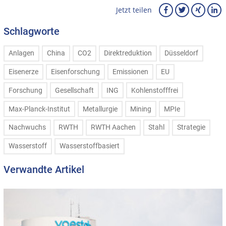
Jetzt teilen
Schlagworte
Anlagen
China
CO2
Direktreduktion
Düsseldorf
Eisenerze
Eisenforschung
Emissionen
EU
Forschung
Gesellschaft
ING
Kohlenstofffrei
Max-Planck-Institut
Metallurgie
Mining
MPIe
Nachwuchs
RWTH
RWTH Aachen
Stahl
Strategie
Wasserstoff
Wasserstoffbasiert
Verwandte Artikel