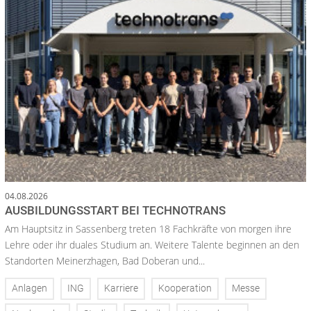
04.08.2026
AUSBILDUNGSSTART BEI TECHNOTRANS
Am Hauptsitz in Sassenberg treten 18 Fachkräfte von morgen ihre
Lehre oder ihr duales Studium an. Weitere Talente beginnen an den
Standorten Meinerzhagen, Bad Doberan und...
Anlagen
ING
Karriere
Kooperation
Messe