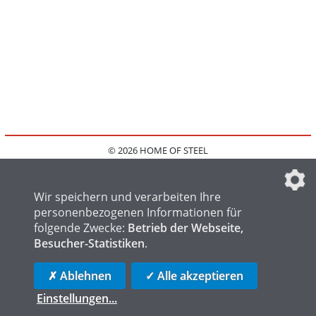
© 2026 HOME OF STEEL
HOME
KONTAKT
MEDIADATEN
DATENSCHUTZ
IMPRESSUM
FAQ
DATENSCHUTZEINSTELLUNGEN
Wir speichern und verarbeiten Ihre
personenbezogenen Informationen für
folgende Zwecke:
Betrieb der Webseite,
Besucher-Statistiken
.
HOME OF WELDING
HOME OF FOUNDRY
HOME OF LOGISTICS
✗ Ablehnen
✓ Alle akzeptieren
Einstellungen
...
die profilschmiede - Internetagentur