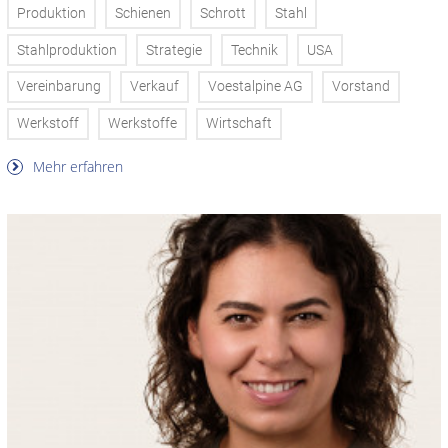
Produktion
Schienen
Schrott
Stahl
Stahlproduktion
Strategie
Technik
USA
Vereinbarung
Verkauf
Voestalpine AG
Vorstand
Werkstoff
Werkstoffe
Wirtschaft
Mehr erfahren