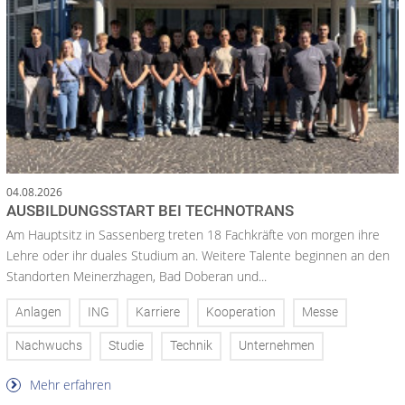
04.08.2026
AUSBILDUNGSSTART BEI TECHNOTRANS
Am Hauptsitz in Sassenberg treten 18 Fachkräfte von morgen ihre
Lehre oder ihr duales Studium an. Weitere Talente beginnen an den
Standorten Meinerzhagen, Bad Doberan und...
Anlagen
ING
Karriere
Kooperation
Messe
Nachwuchs
Studie
Technik
Unternehmen
Mehr erfahren