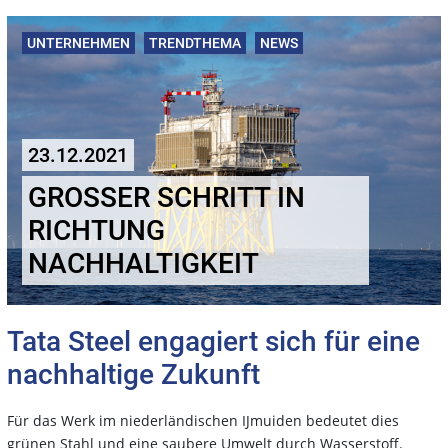
UNTERNEHMEN
TRENDTHEMA
NEWS
23.12.2021
GROSSER SCHRITT IN R
ICHTUNG N
ACHHALTIGKEIT
Tata Steel engagiert sich für eine
nachhaltige Zukunft
Für das Werk im niederländischen IJmuiden bedeutet dies
grünen Stahl und eine saubere Umwelt durch Wasserstoff.