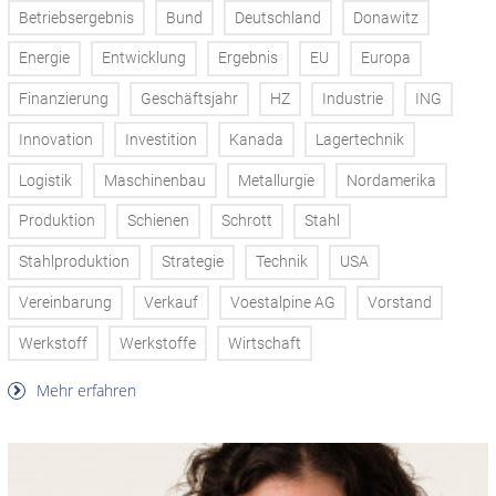
Betriebsergebnis
Bund
Deutschland
Donawitz
Energie
Entwicklung
Ergebnis
EU
Europa
Finanzierung
Geschäftsjahr
HZ
Industrie
ING
Innovation
Investition
Kanada
Lagertechnik
Logistik
Maschinenbau
Metallurgie
Nordamerika
Produktion
Schienen
Schrott
Stahl
Stahlproduktion
Strategie
Technik
USA
Vereinbarung
Verkauf
Voestalpine AG
Vorstand
Werkstoff
Werkstoffe
Wirtschaft
Mehr erfahren