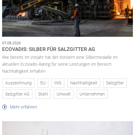
07.08.2026
ECOVADIS: SILBER FÜR SALZGITTER AG
Wie bereits im Vorjahr hat der Konzern eine Silbermedaille im
aktuellen EcoVadis-Rating für seine Leistungen im Bereich
Nachhaltigkeit erhalten
Auszeichnung
EU
ING
Nachhaltigkeit
Salzgitter
Salzgitter AG
Stahl
Umwelt
Unternehmen
Mehr erfahren