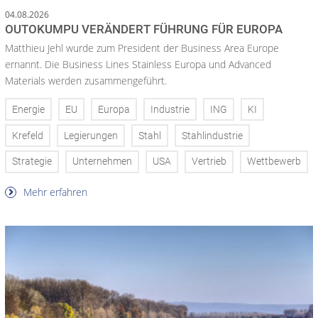
04.08.2026
OUTOKUMPU VERÄNDERT FÜHRUNG FÜR EUROPA
Matthieu Jehl wurde zum President der Business Area Europe
ernannt. Die Business Lines Stainless Europa und Advanced
Materials werden zusammengeführt.
Energie
EU
Europa
Industrie
ING
KI
Krefeld
Legierungen
Stahl
Stahlindustrie
Strategie
Unternehmen
USA
Vertrieb
Wettbewerb
Mehr erfahren