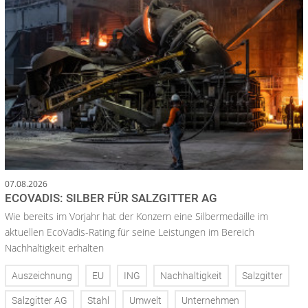
07.08.2026
ECOVADIS: SILBER FÜR SALZGITTER AG
Wie bereits im Vorjahr hat der Konzern eine Silbermedaille im
aktuellen EcoVadis-Rating für seine Leistungen im Bereich
Nachhaltigkeit erhalten
Auszeichnung
EU
ING
Nachhaltigkeit
Salzgitter
Salzgitter AG
Stahl
Umwelt
Unternehmen