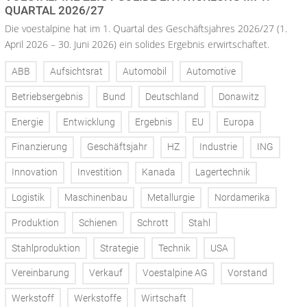
QUARTAL 2026/27
Die voestalpine hat im 1. Quartal des Geschäftsjahres 2026/27 (1.
April 2026 – 30. Juni 2026) ein solides Ergebnis erwirtschaftet.
ABB
Aufsichtsrat
Automobil
Automotive
Betriebsergebnis
Bund
Deutschland
Donawitz
Energie
Entwicklung
Ergebnis
EU
Europa
Finanzierung
Geschäftsjahr
HZ
Industrie
ING
Innovation
Investition
Kanada
Lagertechnik
Logistik
Maschinenbau
Metallurgie
Nordamerika
Produktion
Schienen
Schrott
Stahl
Stahlproduktion
Strategie
Technik
USA
Vereinbarung
Verkauf
Voestalpine AG
Vorstand
Werkstoff
Werkstoffe
Wirtschaft