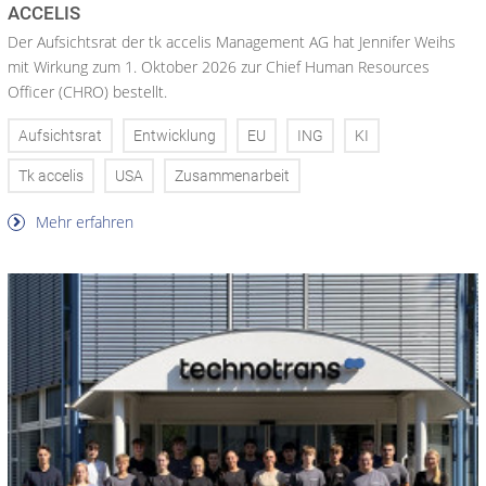
ACCELIS
Der Aufsichtsrat der tk accelis Management AG hat Jennifer Weihs
mit Wirkung zum 1. Oktober 2026 zur Chief Human Resources
Officer (CHRO) bestellt.
Aufsichtsrat
Entwicklung
EU
ING
KI
Tk accelis
USA
Zusammenarbeit
Mehr erfahren