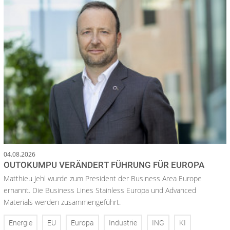
04.08.2026
OUTOKUMPU VERÄNDERT FÜHRUNG FÜR EUROPA
Matthieu Jehl wurde zum President der Business Area Europe
ernannt. Die Business Lines Stainless Europa und Advanced
Materials werden zusammengeführt.
Energie
EU
Europa
Industrie
ING
KI