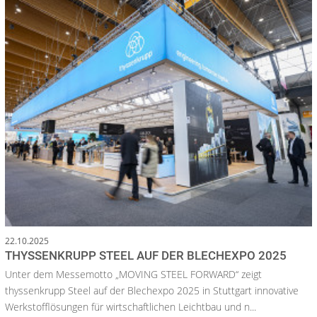
22.10.2025
THYSSENKRUPP STEEL AUF DER BLECHEXPO 2025
Unter dem Messemotto „MOVING STEEL FORWARD“ zeigt
thyssenkrupp Steel auf der Blechexpo 2025 in Stuttgart innovative
Werkstofflösungen für wirtschaftlichen Leichtbau und n...