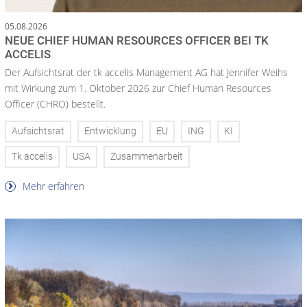
05.08.2026
NEUE CHIEF HUMAN RESOURCES OFFICER BEI TK
ACCELIS
Der Aufsichtsrat der tk accelis Management AG hat Jennifer Weihs
mit Wirkung zum 1. Oktober 2026 zur Chief Human Resources
Officer (CHRO) bestellt.
Aufsichtsrat
Entwicklung
EU
ING
KI
Tk accelis
USA
Zusammenarbeit
Mehr erfahren