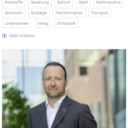
Rohstoffe
Sanierung
Schrott
Stahl
Stahlindustrie
Stahlwerk
Strategie
Transformation
Transport
Unternehmen
Verlag
Wirtschaft
Mehr erfahren