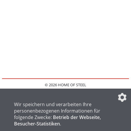
© 2026 HOME OF STEEL
HOME
KONTAKT
MEDIADATEN
DATENSCHUTZ
IMPRESSUM
FAQ
DATENSCHUTZEINSTELLUNGEN
Wir speichern und verarbeiten Ihre
personenbezogenen Informationen für
folgende Zwecke:
Betrieb der Webseite,
Besucher-Statistiken
.
HOME OF WELDING
HOME OF FOUNDRY