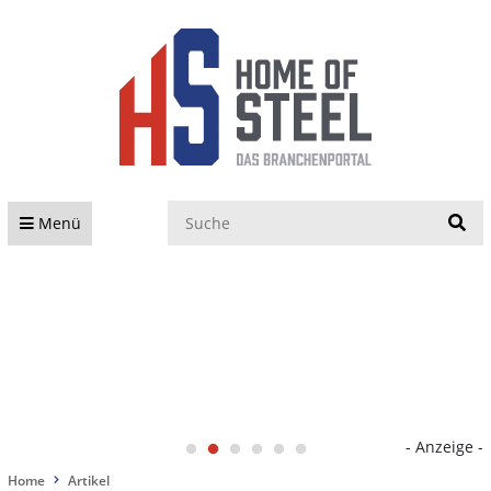
S
Menü
- Anzeige -
Home
Artikel