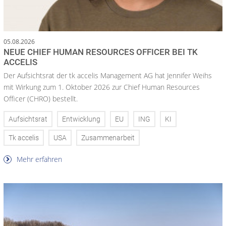
05.08.2026
NEUE CHIEF HUMAN RESOURCES OFFICER BEI TK
ACCELIS
Der Aufsichtsrat der tk accelis Management AG hat Jennifer Weihs
mit Wirkung zum 1. Oktober 2026 zur Chief Human Resources
Officer (CHRO) bestellt.
Aufsichtsrat
Entwicklung
EU
ING
KI
Tk accelis
USA
Zusammenarbeit
Mehr erfahren