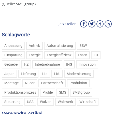
(Quelle: SMS group)
Jetzt teilen
Schlagworte
Anpassung
Antrieb
Automatisierung
BSW
Einsparung
Energie
Energieeffizienz
Essen
EU
Getriebe
HZ
Inbetriebnahme
ING
Innovation
Japan
Lieferung
Ltd
Ltd.
Modernisierung
Montage
Nucor
Partnerschaft
Produktion
Produktionsprozess
Profile
SMS
SMS group
Steuerung
USA
Walzen
Walzwerk
Wirtschaft
Verwandte Artikel