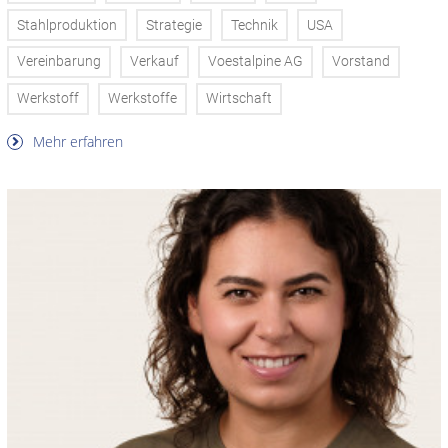
Stahlproduktion
Strategie
Technik
USA
Vereinbarung
Verkauf
Voestalpine AG
Vorstand
Werkstoff
Werkstoffe
Wirtschaft
Mehr erfahren