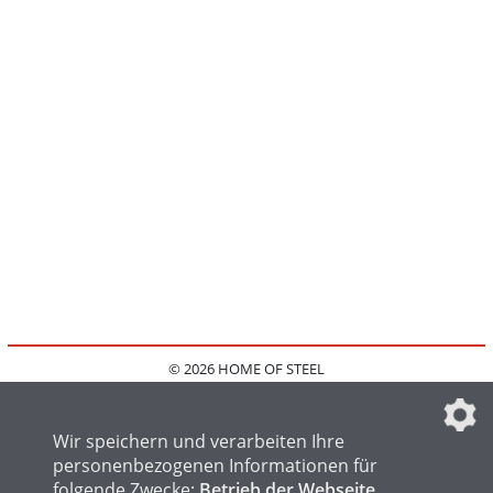
© 2026 HOME OF STEEL
HOME
KONTAKT
MEDIADATEN
DATENSCHUTZ
IMPRESSUM
FAQ
DATENSCHUTZEINSTELLUNGEN
Wir speichern und verarbeiten Ihre
personenbezogenen Informationen für
folgende Zwecke:
Betrieb der Webseite,