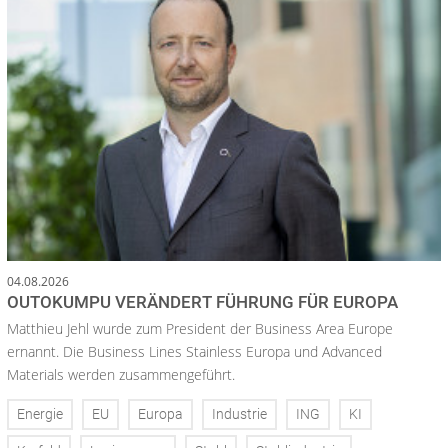
04.08.2026
OUTOKUMPU VERÄNDERT FÜHRUNG FÜR EUROPA
Matthieu Jehl wurde zum President der Business Area Europe
ernannt. Die Business Lines Stainless Europa und Advanced
Materials werden zusammengeführt.
Energie
EU
Europa
Industrie
ING
KI