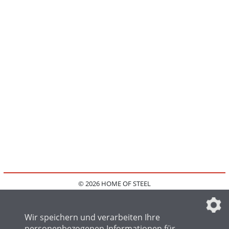
© 2026 HOME OF STEEL
HOME
KONTAKT
MEDIADATEN
DATENSCHUTZ
IMPRESSUM
FAQ
DATENSCHUTZEINSTELLUNGEN
Wir speichern und verarbeiten Ihre
personenbezogenen Informationen für