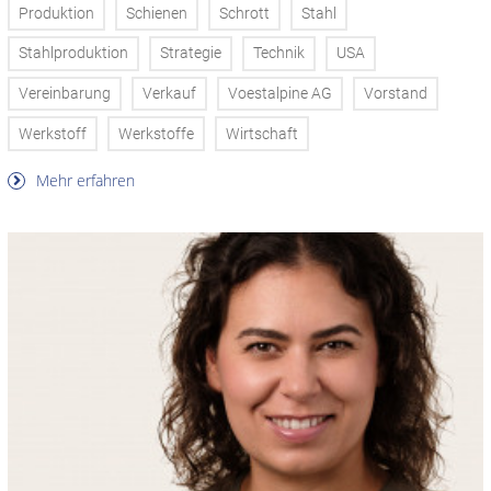
Produktion
Schienen
Schrott
Stahl
Stahlproduktion
Strategie
Technik
USA
Vereinbarung
Verkauf
Voestalpine AG
Vorstand
Werkstoff
Werkstoffe
Wirtschaft
Mehr erfahren