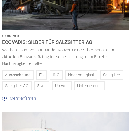
07.08.2026
ECOVADIS: SILBER FÜR SALZGITTER AG
Wie bereits im Vorjahr hat der Konzern eine Silbermedaille im
aktuellen EcoVadis-Rating für seine Leistungen im Bereich
Nachhaltigkeit erhalten
Auszeichnung
EU
ING
Nachhaltigkeit
Salzgitter
Salzgitter AG
Stahl
Umwelt
Unternehmen
Mehr erfahren