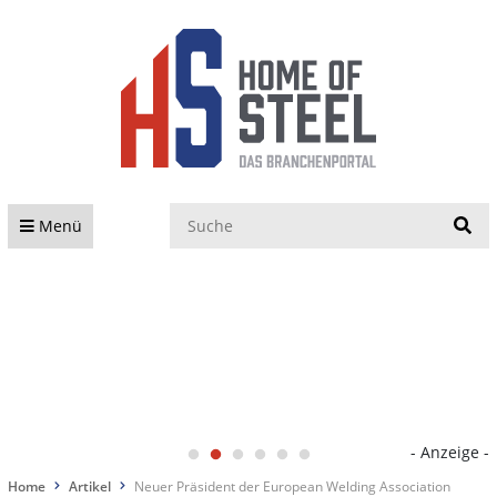
S
Menü
- Anzeige -
Home
Artikel
Neuer Präsident der European Welding Association