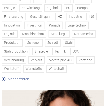
Energie
Entwicklung
Ergebnis
EU
Europa
Finanzierung
Geschäftsjahr
HZ
Industrie
ING
Innovation
Investition
Kanada
Lagertechnik
Logistik
Maschinenbau
Metallurgie
Nordamerika
Produktion
Schienen
Schrott
Stahl
Stahlproduktion
Strategie
Technik
USA
Vereinbarung
Verkauf
Voestalpine AG
Vorstand
Werkstoff
Werkstoffe
Wirtschaft
Mehr erfahren