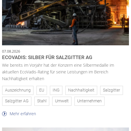
07.08.2026
ECOVADIS: SILBER FÜR SALZGITTER AG
Wie bereits im Vorjahr hat der Konzern eine Silbermedaille im
aktuellen EcoVadis-Rating für seine Leistungen im Bereich
Nachhaltigkeit erhalten
Auszeichnung
EU
ING
Nachhaltigkeit
Salzgitter
Salzgitter AG
Stahl
Umwelt
Unternehmen
Mehr erfahren