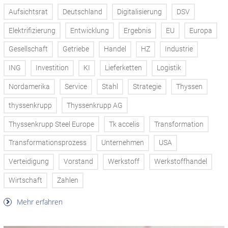
Aufsichtsrat
Deutschland
Digitalisierung
DSV
Elektrifizierung
Entwicklung
Ergebnis
EU
Europa
Gesellschaft
Getriebe
Handel
HZ
Industrie
ING
Investition
KI
Lieferketten
Logistik
Nordamerika
Service
Stahl
Strategie
Thyssen
thyssenkrupp
Thyssenkrupp AG
Thyssenkrupp Steel Europe
Tk accelis
Transformation
Transformationsprozess
Unternehmen
USA
Verteidigung
Vorstand
Werkstoff
Werkstoffhandel
Wirtschaft
Zahlen
Mehr erfahren