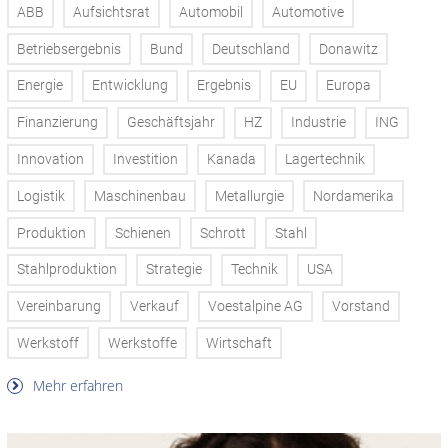
ABB
Aufsichtsrat
Automobil
Automotive
Betriebsergebnis
Bund
Deutschland
Donawitz
Energie
Entwicklung
Ergebnis
EU
Europa
Finanzierung
Geschäftsjahr
HZ
Industrie
ING
Innovation
Investition
Kanada
Lagertechnik
Logistik
Maschinenbau
Metallurgie
Nordamerika
Produktion
Schienen
Schrott
Stahl
Stahlproduktion
Strategie
Technik
USA
Vereinbarung
Verkauf
Voestalpine AG
Vorstand
Werkstoff
Werkstoffe
Wirtschaft
Mehr erfahren