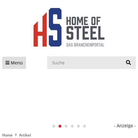
S
Menü
- Anzeige -
Home
Artikel