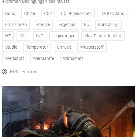
extremen Bedingungen beeinflusst.
Bund
China
CO2
CO2-Emissionen
Deutschland
Emissionen
Energie
Ergebnis
EU
Forschung
HZ
IMU
ING
Legierungen
Max-Planck-Institut
Studie
Temperatur
Umwelt
Wasserstoff
Werkstoff
Werkstoffe
Wirtschaft
Mehr erfahren