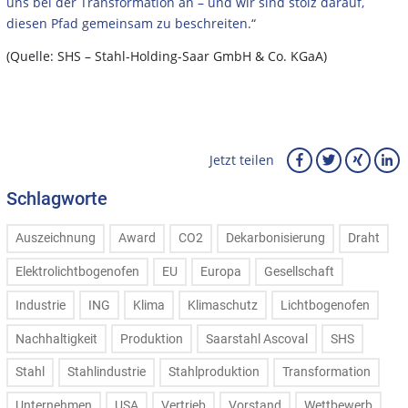
uns bei der Transformation an – und wir sind stolz darauf,
diesen Pfad gemeinsam zu beschreiten.“
(Quelle: SHS – Stahl-Holding-Saar GmbH & Co. KGaA)
Jetzt teilen
Schlagworte
Auszeichnung
Award
CO2
Dekarbonisierung
Draht
Elektrolichtbogenofen
EU
Europa
Gesellschaft
Industrie
ING
Klima
Klimaschutz
Lichtbogenofen
Nachhaltigkeit
Produktion
Saarstahl Ascoval
SHS
Stahl
Stahlindustrie
Stahlproduktion
Transformation
Unternehmen
USA
Vertrieb
Vorstand
Wettbewerb