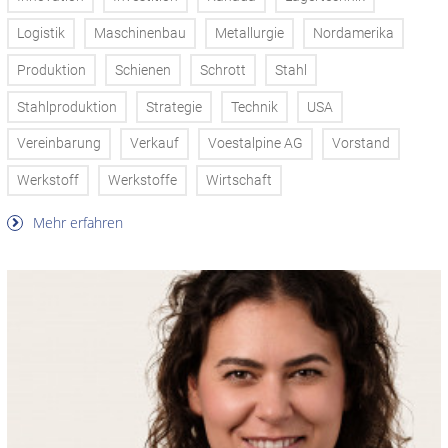
Logistik
Maschinenbau
Metallurgie
Nordamerika
Produktion
Schienen
Schrott
Stahl
Stahlproduktion
Strategie
Technik
USA
Vereinbarung
Verkauf
Voestalpine AG
Vorstand
Werkstoff
Werkstoffe
Wirtschaft
Mehr erfahren