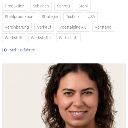
Produktion
Schienen
Schrott
Stahl
Stahlproduktion
Strategie
Technik
USA
Vereinbarung
Verkauf
Voestalpine AG
Vorstand
Werkstoff
Werkstoffe
Wirtschaft
Mehr erfahren