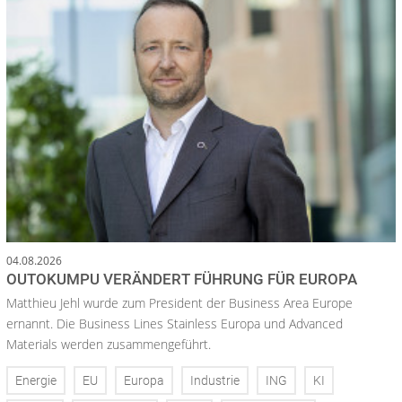
04.08.2026
OUTOKUMPU VERÄNDERT FÜHRUNG FÜR EUROPA
Matthieu Jehl wurde zum President der Business Area Europe
ernannt. Die Business Lines Stainless Europa und Advanced
Materials werden zusammengeführt.
Energie
EU
Europa
Industrie
ING
KI