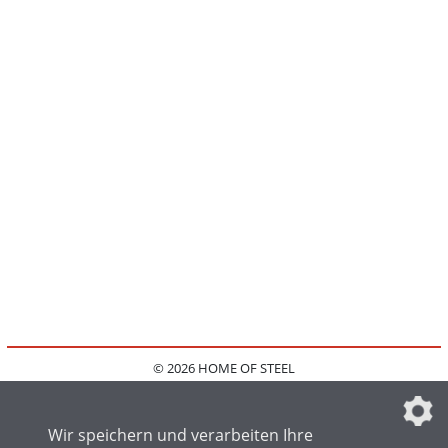
© 2026 HOME OF STEEL
HOME
KONTAKT
MEDIADATEN
DATENSCHUTZ
IMPRESSUM
FAQ
DATENSCHUTZEINSTELLUNGEN
Wir speichern und verarbeiten Ihre