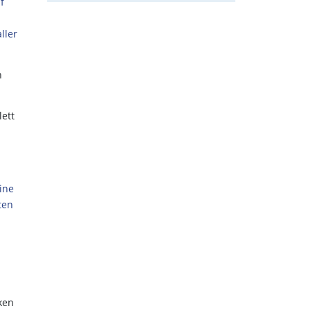
f
ller
n
ett
ine
ten
ken