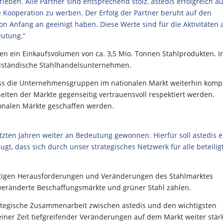
rieben. Alle Partner sind entsprechend stolz, astedis erfolgreich au
 Kooperation zu werben. Der Erfolg der Partner beruht auf den
n Anfang an geeinigt haben. Diese Werte sind für die Aktivitäten a
utung.“
ten ein Einkaufsvolumen von ca. 3,5 Mio. Tonnen Stahlprodukten. I
elständische Stahlhandelsunternehmen.
ass die Unternehmensgruppen im nationalen Markt weiterhin kompl
iten der Märkte gegenseitig vertrauensvoll respektiert werden.
tionalen Märkte geschaffen werden.
etzten Jahren weiter an Bedeutung gewonnen. Hierfür soll astedis e
t, dass sich durch unser strategisches Netzwerk für alle beteilig
ftigen Herausforderungen und Veränderungen des Stahlmarktes
, veränderte Beschaffungsmärkte und grüner Stahl zählen.
rategische Zusammenarbeit zwischen astedis und den wichtigsten
 einer Zeit tiefgreifender Veränderungen auf dem Markt weiter stär