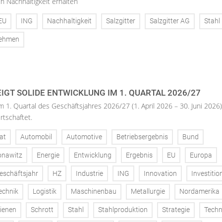
h Nachhaltigkeit erhalten
EU
ING
Nachhaltigkeit
Salzgitter
Salzgitter AG
Stahl
nehmen
IGT SOLIDE ENTWICKLUNG IM 1. QUARTAL 2026/27
m 1. Quartal des Geschäftsjahres 2026/27 (1. April 2026 – 30. Juni 2026)
rtschaftet.
at
Automobil
Automotive
Betriebsergebnis
Bund
onawitz
Energie
Entwicklung
Ergebnis
EU
Europa
eschäftsjahr
HZ
Industrie
ING
Innovation
Investitio
echnik
Logistik
Maschinenbau
Metallurgie
Nordamerika
ienen
Schrott
Stahl
Stahlproduktion
Strategie
Techn