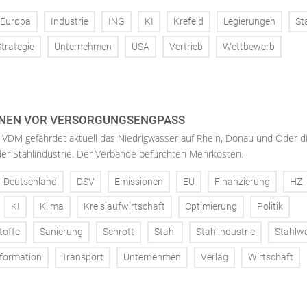
Europa
Industrie
ING
KI
Krefeld
Legierungen
St
Strategie
Unternehmen
USA
Vertrieb
Wettbewerb
NEN VOR VERSORGUNGSENGPASS
 VDM gefährdet aktuell das Niedrigwasser auf Rhein, Donau und Oder d
der Stahlindustrie. Der Verbände befürchten Mehrkosten.
Deutschland
DSV
Emissionen
EU
Finanzierung
HZ
KI
Klima
Kreislaufwirtschaft
Optimierung
Politik
toffe
Sanierung
Schrott
Stahl
Stahlindustrie
Stahlw
formation
Transport
Unternehmen
Verlag
Wirtschaft