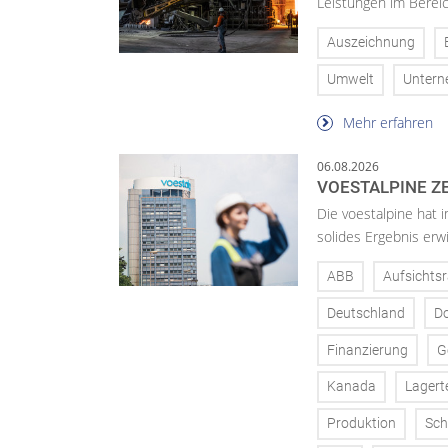
Leistungen im Bereic
Auszeichnung
Umwelt
Unter
Mehr erfahren
06.08.2026
VOESTALPINE ZE
Die voestalpine hat i
solides Ergebnis erwi
ABB
Aufsichtsr
Deutschland
D
Finanzierung
G
Kanada
Lagert
Produktion
Sch