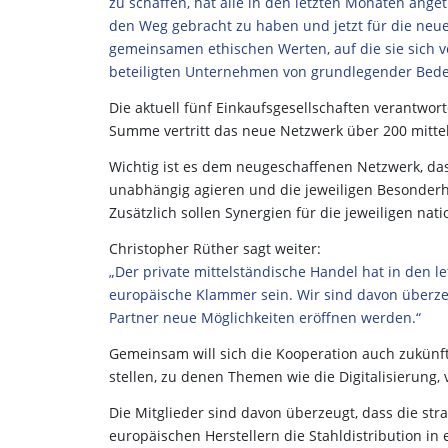
zu schaffen, hat alle in den letzten Monaten anget
den Weg gebracht zu haben und jetzt für die neue
gemeinsamen ethischen Werten, auf die sie sich vo
beteiligten Unternehmen von grundlegender Bede
Die aktuell fünf Einkaufsgesellschaften verantwor
Summe vertritt das neue Netzwerk über 200 mitt
Wichtig ist es dem neugeschaffenen Netzwerk, d
unabhängig agieren und die jeweiligen Besonderhe
Zusätzlich sollen Synergien für die jeweiligen na
Christopher Rüther sagt weiter:
„Der private mittelständische Handel hat in den l
europäische Klammer sein. Wir sind davon überzeug
Partner neue Möglichkeiten eröffnen werden.“
Gemeinsam will sich die Kooperation auch zukün
stellen, zu denen Themen wie die Digitalisierung
Die Mitglieder sind davon überzeugt, dass die st
europäischen Herstellern die Stahldistribution in