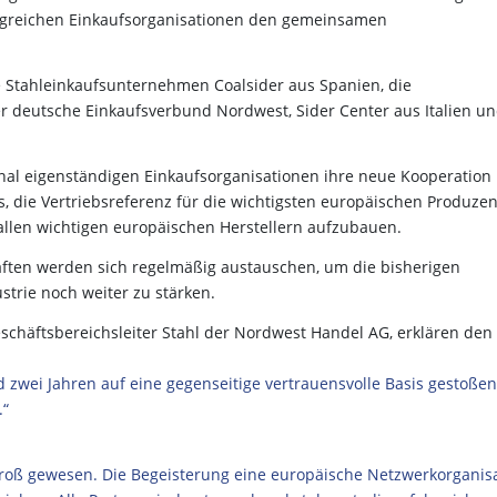
olgreichen Einkaufsorganisationen den gemeinsamen
 Stahleinkaufsunternehmen Coalsider aus Spanien, die
r deutsche Einkaufsverbund Nordwest, Sider Center aus Italien u
ional eigenständigen Einkaufsorganisationen ihre neue Kooperation
es, die Vertriebsreferenz für die wichtigsten europäischen Produze
allen wichtigen europäischen Herstellern aufzubauen.
haften werden sich regelmäßig austauschen, um die bisherigen
strie noch weiter zu stärken.
chäftsbereichsleiter Stahl der Nordwest Handel AG, erklären den
d zwei Jahren auf eine gegenseitige vertrauensvolle Basis gestoße
.“
groß gewesen. Die Begeisterung eine europäische Netzwerkorganis