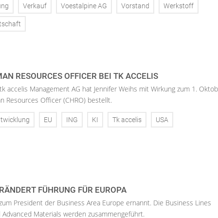
ung
Verkauf
Voestalpine AG
Vorstand
Werkstoff
tschaft
AN RESOURCES OFFICER BEI TK ACCELIS
 tk accelis Management AG hat Jennifer Weihs mit Wirkung zum 1. Oktob
n Resources Officer (CHRO) bestellt.
twicklung
EU
ING
KI
Tk accelis
USA
RÄNDERT FÜHRUNG FÜR EUROPA
 zum President der Business Area Europe ernannt. Die Business Lines
d Advanced Materials werden zusammengeführt.