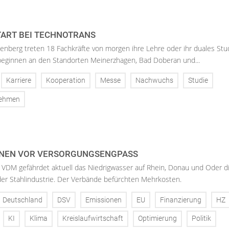
ART BEI TECHNOTRANS
enberg treten 18 Fachkräfte von morgen ihre Lehre oder ihr duales St
 beginnen an den Standorten Meinerzhagen, Bad Doberan und...
Karriere
Kooperation
Messe
Nachwuchs
Studie
nehmen
NEN VOR VERSORGUNGSENGPASS
 VDM gefährdet aktuell das Niedrigwasser auf Rhein, Donau und Oder d
der Stahlindustrie. Der Verbände befürchten Mehrkosten.
Deutschland
DSV
Emissionen
EU
Finanzierung
HZ
KI
Klima
Kreislaufwirtschaft
Optimierung
Politik