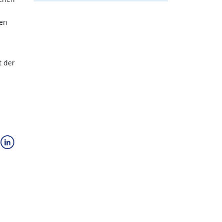
nen
t der