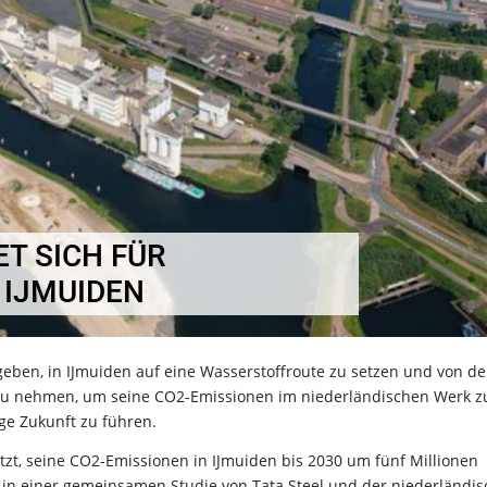
ET SICH FÜR
 IJMUIDEN
eben, in IJmuiden auf eine Wasserstoffroute zu setzen und von de
u nehmen, um seine CO2-Emissionen im niederländischen Werk z
ige Zukunft zu führen.
tzt, seine CO2-Emissionen in IJmuiden bis 2030 um fünf Millionen
 in einer gemeinsamen Studie von Tata Steel und der niederländi