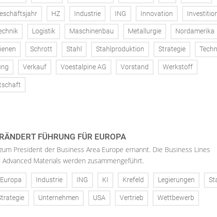
eschäftsjahr
HZ
Industrie
ING
Innovation
Investitio
echnik
Logistik
Maschinenbau
Metallurgie
Nordamerika
ienen
Schrott
Stahl
Stahlproduktion
Strategie
Techn
ung
Verkauf
Voestalpine AG
Vorstand
Werkstoff
tschaft
RÄNDERT FÜHRUNG FÜR EUROPA
 zum President der Business Area Europe ernannt. Die Business Lines
d Advanced Materials werden zusammengeführt.
Europa
Industrie
ING
KI
Krefeld
Legierungen
St
Strategie
Unternehmen
USA
Vertrieb
Wettbewerb