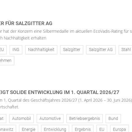
ER FÜR SALZGITTER AG
hr hat der Konzern eine Silbermedaille im aktuellen EcoVadis-Rating für 
h Nachhaltigkeit erhalten
EU
ING
Nachhaltigkeit
Salzgitter
Salzgitter AG
Stahl
nehmen
IGT SOLIDE ENTWICKLUNG IM 1. QUARTAL 2026/27
m 1. Quartal des Geschäftsjahres 2026/27 (1. April 2026 – 30. Juni 2026)
rtschaftet.
at
Automobil
Automotive
Betriebsergebnis
Bund
onawitz
Energie
Entwicklung
Ergebnis
EU
Europa