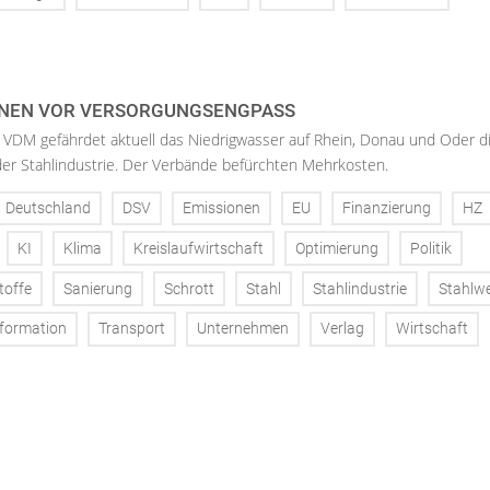
NEN VOR VERSORGUNGSENGPASS
 VDM gefährdet aktuell das Niedrigwasser auf Rhein, Donau und Oder d
der Stahlindustrie. Der Verbände befürchten Mehrkosten.
Deutschland
DSV
Emissionen
EU
Finanzierung
HZ
KI
Klima
Kreislaufwirtschaft
Optimierung
Politik
toffe
Sanierung
Schrott
Stahl
Stahlindustrie
Stahlw
formation
Transport
Unternehmen
Verlag
Wirtschaft