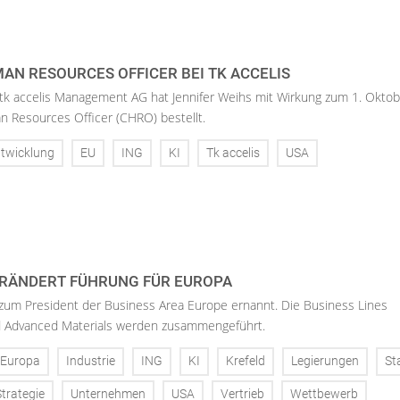
AN RESOURCES OFFICER BEI TK ACCELIS
 tk accelis Management AG hat Jennifer Weihs mit Wirkung zum 1. Oktob
n Resources Officer (CHRO) bestellt.
twicklung
EU
ING
KI
Tk accelis
USA
RÄNDERT FÜHRUNG FÜR EUROPA
 zum President der Business Area Europe ernannt. Die Business Lines
d Advanced Materials werden zusammengeführt.
Europa
Industrie
ING
KI
Krefeld
Legierungen
St
Strategie
Unternehmen
USA
Vertrieb
Wettbewerb