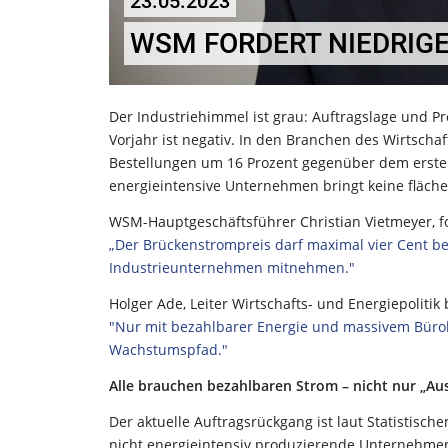
23.05.2023
WSM FORDERT NIEDRIG
Der Industriehimmel ist grau: Auftragslage und Pr
Vorjahr ist negativ. In den Branchen des Wirtsch
Bestellungen um 16 Prozent gegenüber dem ersten 
energieintensive Unternehmen bringt keine flächen
WSM-Hauptgeschäftsführer Christian Vietmeyer, fo
„Der Brückenstrompreis darf maximal vier Cent b
Industrieunternehmen mitnehmen."
Holger Ade, Leiter Wirtschafts- und Energiepoliti
"Nur mit bezahlbarer Energie und massivem Bür
Wachstumspfad."
Alle brauchen bezahlbaren Strom – nicht nur „Au
Der aktuelle Auftragsrückgang ist laut Statistis
nicht energieintensiv produzierende Unternehmen –