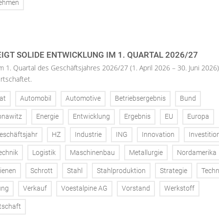
nehmen
IGT SOLIDE ENTWICKLUNG IM 1. QUARTAL 2026/27
m 1. Quartal des Geschäftsjahres 2026/27 (1. April 2026 – 30. Juni 2026)
rtschaftet.
at
Automobil
Automotive
Betriebsergebnis
Bund
onawitz
Energie
Entwicklung
Ergebnis
EU
Europa
eschäftsjahr
HZ
Industrie
ING
Innovation
Investitio
echnik
Logistik
Maschinenbau
Metallurgie
Nordamerika
ienen
Schrott
Stahl
Stahlproduktion
Strategie
Techn
ung
Verkauf
Voestalpine AG
Vorstand
Werkstoff
tschaft