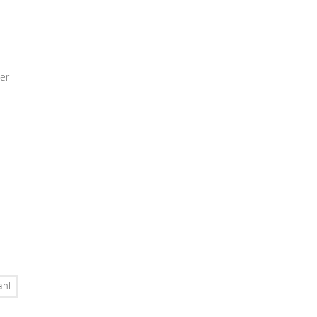
er
ahl