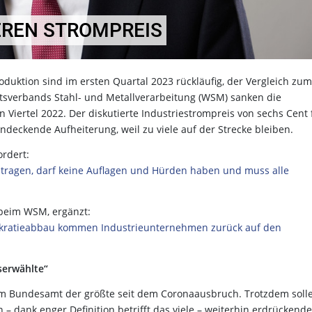
EREN STROMPREIS
oduktion sind im ersten Quartal 2023 rückläufig, der Vergleich zum
aftsverbands Stahl- und Metallverarbeitung (WSM) sanken die
Viertel 2022. Der diskutierte Industriestrompreis von sechs Cent 
deckende Aufheiterung, weil zu viele auf der Strecke bleiben.
rdert:
etragen, darf keine Auflagen und Hürden haben und muss alle
k beim WSM, ergänzt:
okratieabbau kommen Industrieunternehmen zurück auf den
serwählte“
chem Bundesamt der größte seit dem Coronaausbruch. Trotzdem soll
 dank enger Definition betrifft das viele – weiterhin erdrückende