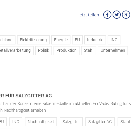
Jetzt teilen
schland
Elektrifizierung
Energie
EU
Industrie
ING
etallverarbeitung
Politik
Produktion
Stahl
Unternehmen
ER FÜR SALZGITTER AG
hr hat der Konzern eine Silbermedaille im aktuellen EcoVadis-Rating für 
h Nachhaltigkeit erhalten
EU
ING
Nachhaltigkeit
Salzgitter
Salzgitter AG
Stahl