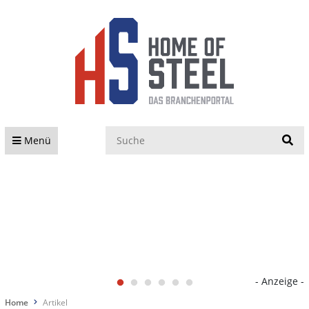
S
Menü
- Anzeige -
Home
Artikel