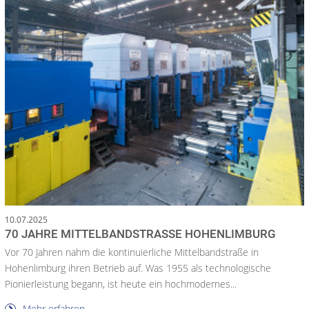
10.07.2025
70 JAHRE MITTELBANDSTRASSE HOHENLIMBURG
Vor 70 Jahren nahm die kontinuierliche Mittelbandstraße in
Hohenlimburg ihren Betrieb auf. Was 1955 als technologische
Pionierleistung begann, ist heute ein hochmodernes...
Mehr erfahren