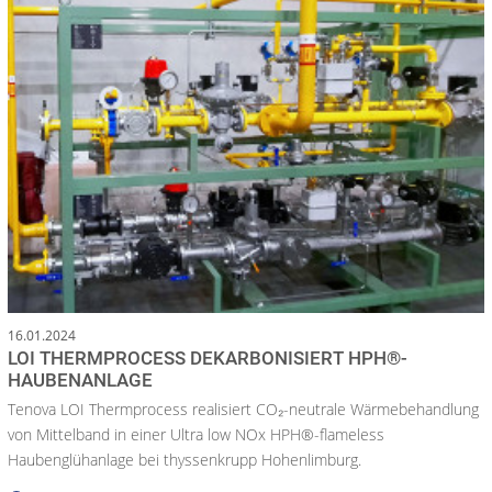
16.01.2024
LOI THERMPROCESS DEKARBONISIERT HPH®-
HAUBENANLAGE
Tenova LOI Thermprocess realisiert CO₂-neutrale Wärmebehandlung
von Mittelband in einer Ultra low NOx HPH®-flameless
Haubenglühanlage bei thyssenkrupp Hohenlimburg.