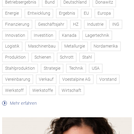
Betriebsergebnis
Bund
Deutschland
Donawitz
Energie
Entwicklung
Ergebnis
EU
Europa
Finanzierung
Geschäftsjahr
HZ
Industrie
ING
Innovation
Investition
Kanada
Lagertechnik
Logistik
Maschinenbau
Metallurgie
Nordamerika
Produktion
Schienen
Schrott
Stahl
Stahlproduktion
Strategie
Technik
USA
Vereinbarung
Verkauf
Voestalpine AG
Vorstand
Werkstoff
Werkstoffe
Wirtschaft
Mehr erfahren