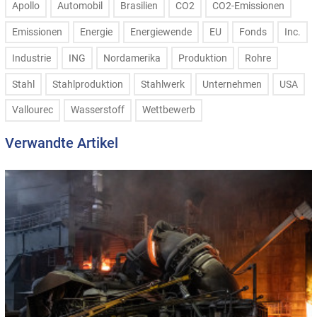
Apollo
Automobil
Brasilien
CO2
CO2-Emissionen
Emissionen
Energie
Energiewende
EU
Fonds
Inc.
Industrie
ING
Nordamerika
Produktion
Rohre
Stahl
Stahlproduktion
Stahlwerk
Unternehmen
USA
Vallourec
Wasserstoff
Wettbewerb
Verwandte Artikel