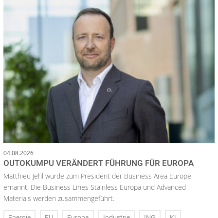
04.08.2026
OUTOKUMPU VERÄNDERT FÜHRUNG FÜR EUROPA
Matthieu Jehl wurde zum President der Business Area Europe
ernannt. Die Business Lines Stainless Europa und Advanced
Materials werden zusammengeführt.
Energie
EU
Europa
Industrie
ING
KI