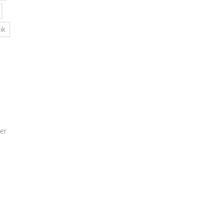
ik
er