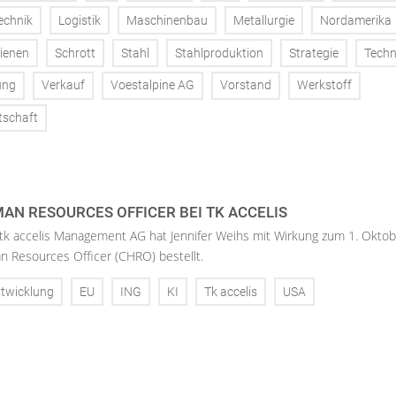
echnik
Logistik
Maschinenbau
Metallurgie
Nordamerika
ienen
Schrott
Stahl
Stahlproduktion
Strategie
Techn
ung
Verkauf
Voestalpine AG
Vorstand
Werkstoff
tschaft
AN RESOURCES OFFICER BEI TK ACCELIS
 tk accelis Management AG hat Jennifer Weihs mit Wirkung zum 1. Oktob
n Resources Officer (CHRO) bestellt.
twicklung
EU
ING
KI
Tk accelis
USA