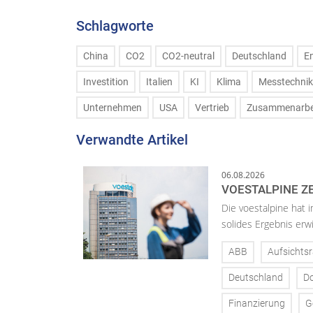
Schlagworte
China
CO2
CO2-neutral
Deutschland
E
Investition
Italien
KI
Klima
Messtechnik
Unternehmen
USA
Vertrieb
Zusammenarbe
Verwandte Artikel
06.08.2026
VOESTALPINE ZE
Die voestalpine hat i
solides Ergebnis erwi
ABB
Aufsichtsr
Deutschland
D
Finanzierung
G