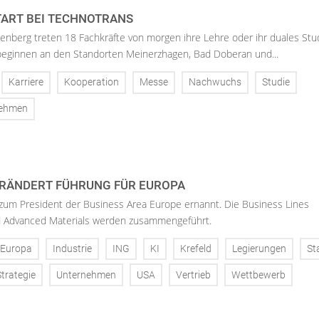
ART BEI TECHNOTRANS
enberg treten 18 Fachkräfte von morgen ihre Lehre oder ihr duales St
 beginnen an den Standorten Meinerzhagen, Bad Doberan und...
Karriere
Kooperation
Messe
Nachwuchs
Studie
nehmen
RÄNDERT FÜHRUNG FÜR EUROPA
 zum President der Business Area Europe ernannt. Die Business Lines
d Advanced Materials werden zusammengeführt.
Europa
Industrie
ING
KI
Krefeld
Legierungen
St
Strategie
Unternehmen
USA
Vertrieb
Wettbewerb