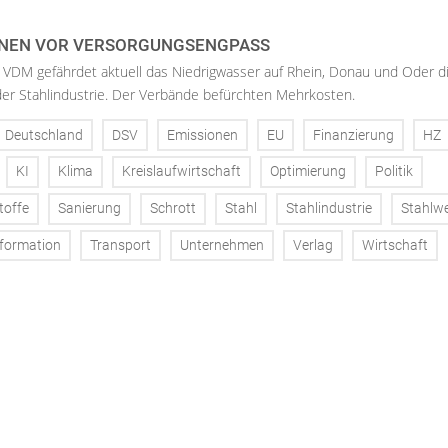
NEN VOR VERSORGUNGSENGPASS
 VDM gefährdet aktuell das Niedrigwasser auf Rhein, Donau und Oder d
der Stahlindustrie. Der Verbände befürchten Mehrkosten.
Deutschland
DSV
Emissionen
EU
Finanzierung
HZ
KI
Klima
Kreislaufwirtschaft
Optimierung
Politik
toffe
Sanierung
Schrott
Stahl
Stahlindustrie
Stahlw
formation
Transport
Unternehmen
Verlag
Wirtschaft