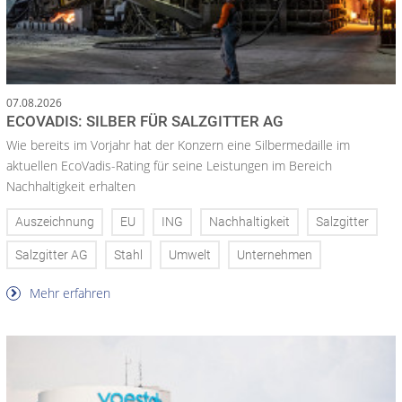
07.08.2026
ECOVADIS: SILBER FÜR SALZGITTER AG
Wie bereits im Vorjahr hat der Konzern eine Silbermedaille im
aktuellen EcoVadis-Rating für seine Leistungen im Bereich
Nachhaltigkeit erhalten
Auszeichnung
EU
ING
Nachhaltigkeit
Salzgitter
Salzgitter AG
Stahl
Umwelt
Unternehmen
Mehr erfahren