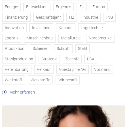
Energie
Entwicklung
Ergebnis
EU
Europa
Finanzierung
Geschäftsjahr
HZ
Industrie
ING
Innovation
Investition
Kanada
Lagertechnik
Logistik
Maschinenbau
Metallurgie
Nordamerika
Produktion
Schienen
Schrott
Stahl
Stahlproduktion
Strategie
Technik
USA
Vereinbarung
Verkauf
Voestalpine AG
Vorstand
Werkstoff
Werkstoffe
Wirtschaft
Mehr erfahren