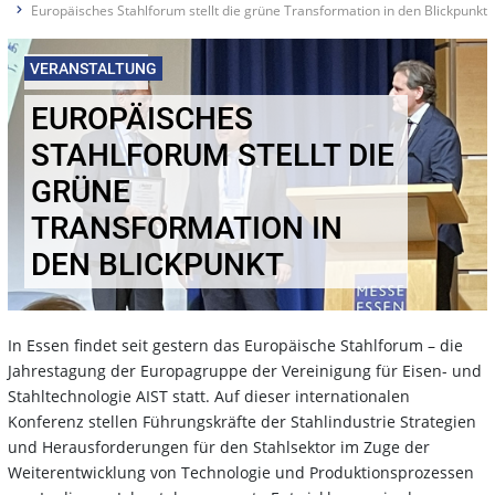
Europäisches Stahlforum stellt die grüne Transformation in den Blickpunkt
06.11.2024
VERANSTALTUNG
EUROPÄISCHES
STAHLFORUM STELLT DIE
GRÜNE
TRANSFORMATION IN
DEN BLICKPUNKT
In Essen findet seit gestern das Europäische Stahlforum – die
Jahrestagung der Europagruppe der Vereinigung für Eisen- und
Stahltechnologie AIST statt. Auf dieser internationalen
Konferenz stellen Führungskräfte der Stahlindustrie Strategien
und Herausforderungen für den Stahlsektor im Zuge der
Weiterentwicklung von Technologie und Produktionsprozessen