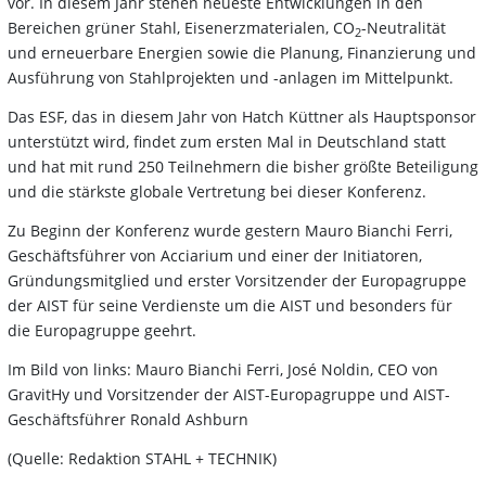
vor. In diesem Jahr stehen neueste Entwicklungen in den
Bereichen grüner Stahl, Eisenerzmaterialen, CO
-Neutralität
2
und erneuerbare Energien sowie die Planung, Finanzierung und
Ausführung von Stahlprojekten und -anlagen im Mittelpunkt.
Das ESF, das in diesem Jahr von Hatch Küttner als Hauptsponsor
unterstützt wird, findet zum ersten Mal in Deutschland statt
und hat mit rund 250 Teilnehmern die bisher größte Beteiligung
und die stärkste globale Vertretung bei dieser Konferenz.
Zu Beginn der Konferenz wurde gestern Mauro Bianchi Ferri,
Geschäftsführer von Acciarium und einer der Initiatoren,
Gründungsmitglied und erster Vorsitzender der Europagruppe
der AIST für seine Verdienste um die AIST und besonders für
die Europagruppe geehrt.
Im Bild von links: Mauro Bianchi Ferri, José Noldin, CEO von
GravitHy und Vorsitzender der AIST-Europagruppe und AIST-
Geschäftsführer Ronald Ashburn
(Quelle: Redaktion STAHL + TECHNIK)