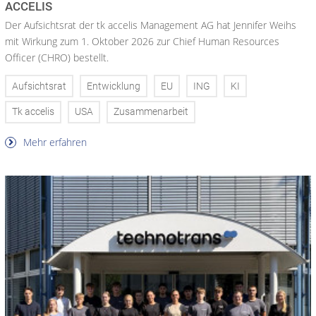
ACCELIS
Der Aufsichtsrat der tk accelis Management AG hat Jennifer Weihs
mit Wirkung zum 1. Oktober 2026 zur Chief Human Resources
Officer (CHRO) bestellt.
Aufsichtsrat
Entwicklung
EU
ING
KI
Tk accelis
USA
Zusammenarbeit
Mehr erfahren