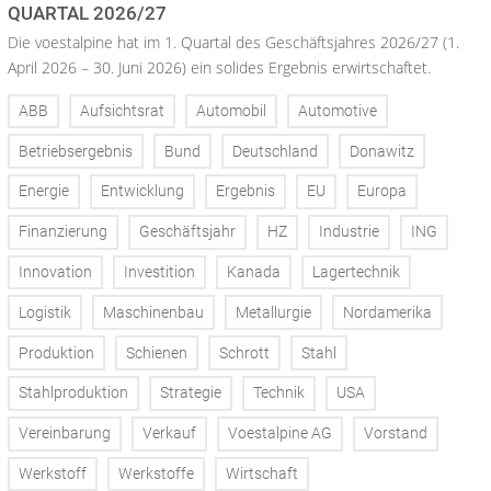
QUARTAL 2026/27
Die voestalpine hat im 1. Quartal des Geschäftsjahres 2026/27 (1.
April 2026 – 30. Juni 2026) ein solides Ergebnis erwirtschaftet.
ABB
Aufsichtsrat
Automobil
Automotive
Betriebsergebnis
Bund
Deutschland
Donawitz
Energie
Entwicklung
Ergebnis
EU
Europa
Finanzierung
Geschäftsjahr
HZ
Industrie
ING
Innovation
Investition
Kanada
Lagertechnik
Logistik
Maschinenbau
Metallurgie
Nordamerika
Produktion
Schienen
Schrott
Stahl
Stahlproduktion
Strategie
Technik
USA
Vereinbarung
Verkauf
Voestalpine AG
Vorstand
Werkstoff
Werkstoffe
Wirtschaft