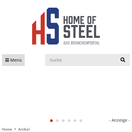
S
Menü
- Anzeige -
Home
Artikel