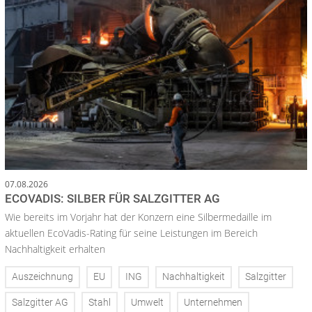
07.08.2026
ECOVADIS: SILBER FÜR SALZGITTER AG
Wie bereits im Vorjahr hat der Konzern eine Silbermedaille im
aktuellen EcoVadis-Rating für seine Leistungen im Bereich
Nachhaltigkeit erhalten
Auszeichnung
EU
ING
Nachhaltigkeit
Salzgitter
Salzgitter AG
Stahl
Umwelt
Unternehmen