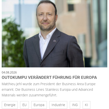
04.08.2026
OUTOKUMPU VERÄNDERT FÜHRUNG FÜR EUROPA
Matthieu Jehl wurde zum President der Business Area Europe
ernannt. Die Business Lines Stainless Europa und Advanced
Materials werden zusammengeführt.
Energie
EU
Europa
Industrie
ING
KI