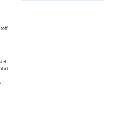
toff
det.
ührt
h