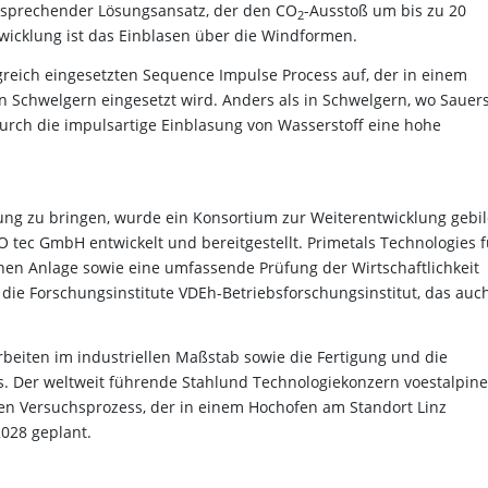
versprechender Lösungsansatz, der den CO
-Ausstoß um bis zu 20
2
wicklung ist das Einblasen über die Windformen.
greich eingesetzten Sequence Impulse Process auf, der in einem
 Schwelgern eingesetzt wird. Anders als in Schwelgern, wo Sauers
durch die impulsartige Einblasung von Wasserstoff eine hohe
zung zu bringen, wurde ein Konsortium zur Weiterentwicklung gebil
 tec GmbH entwickelt und bereitgestellt. Primetals Technologies f
hen Anlage sowie eine umfassende Prüfung der Wirtschaftlichkeit
 die Forschungsinstitute VDEh-Betriebsforschungsinstitut, das auc
beiten im industriellen Maßstab sowie die Fertigung und die
. Der weltweit führende Stahlund Technologiekonzern voestalpine
 den Versuchsprozess, der in einem Hochofen am Standort Linz
2028 geplant.