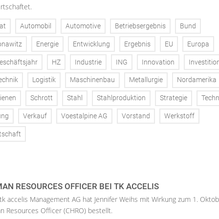
rtschaftet.
at
Automobil
Automotive
Betriebsergebnis
Bund
onawitz
Energie
Entwicklung
Ergebnis
EU
Europa
eschäftsjahr
HZ
Industrie
ING
Innovation
Investitio
echnik
Logistik
Maschinenbau
Metallurgie
Nordamerika
ienen
Schrott
Stahl
Stahlproduktion
Strategie
Techn
ung
Verkauf
Voestalpine AG
Vorstand
Werkstoff
tschaft
AN RESOURCES OFFICER BEI TK ACCELIS
 tk accelis Management AG hat Jennifer Weihs mit Wirkung zum 1. Oktob
n Resources Officer (CHRO) bestellt.