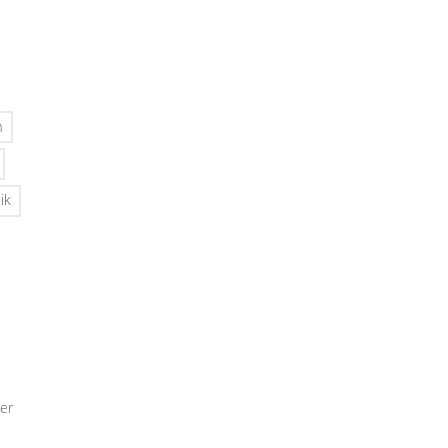
n
ik
er