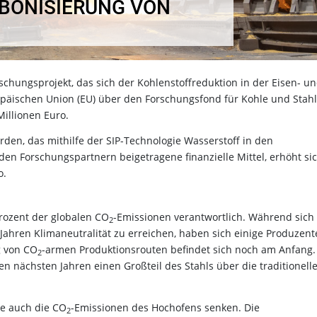
BONISIERUNG VON
rschungsprojekt, das sich der Kohlenstoffreduktion in der Eisen- u
ropäischen Union (EU) über den Forschungsfond für Kohle und Stahl
Millionen Euro.
den, das mithilfe der SIP-Technologie Wasserstoff in den
den Forschungspartnern beigetragene finanzielle Mittel, erhöht si
o.
 Prozent der globalen CO
-Emissionen verantwortlich. Während sich 
2
 Jahren Klimaneutralität zu erreichen, haben sich einige Produzen
g von CO
-armen Produktionsrouten befindet sich noch am Anfang.
2
 nächsten Jahren einen Großteil des Stahls über die traditionell
ie auch die CO
-Emissionen des Hochofens senken. Die
2