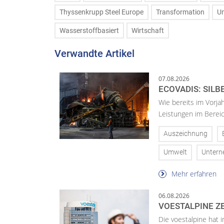
Thyssenkrupp Steel Europe
Transformation
U
Wasserstoffbasiert
Wirtschaft
Verwandte Artikel
07.08.2026
ECOVADIS: SILB
Wie bereits im Vorja
Leistungen im Bereic
Auszeichnung
Umwelt
Unter
Mehr erfahren
06.08.2026
VOESTALPINE ZE
Die voestalpine hat i