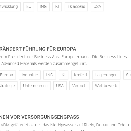
twicklung
EU
ING
KI
Tk accelis
USA
RÄNDERT FÜHRUNG FÜR EUROPA
 zum President der Business Area Europe ernannt. Die Business Lines
d Advanced Materials werden zusammengeführt.
Europa
Industrie
ING
KI
Krefeld
Legierungen
St
Strategie
Unternehmen
USA
Vertrieb
Wettbewerb
NEN VOR VERSORGUNGSENGPASS
 VDM gefährdet aktuell das Niedrigwasser auf Rhein, Donau und Oder d