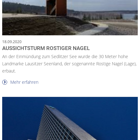
18.09.2020
AUSSICHTSTURM ROSTIGER NAGEL
An der Einmündung zum Sedlitzer See wurde die 30 Meter hohe
Landmarke Lausitzer Seenland, der sogenannte Rostige Nagel (Lage),
erbaut.
Mehr erfahren