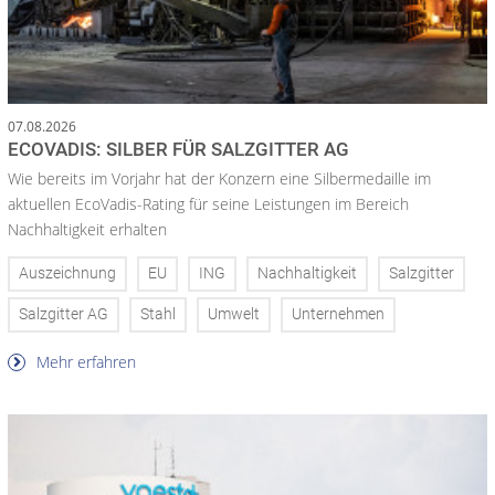
07.08.2026
ECOVADIS: SILBER FÜR SALZGITTER AG
Wie bereits im Vorjahr hat der Konzern eine Silbermedaille im
aktuellen EcoVadis-Rating für seine Leistungen im Bereich
Nachhaltigkeit erhalten
Auszeichnung
EU
ING
Nachhaltigkeit
Salzgitter
Salzgitter AG
Stahl
Umwelt
Unternehmen
Mehr erfahren