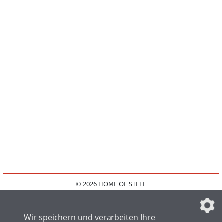
© 2026 HOME OF STEEL
HOME
KONTAKT
MEDIADATEN
DATENSCHUTZ
IMPRESSUM
FAQ
DATENSCHUTZEINSTELLUNGEN
Wir speichern und verarbeiten Ihre