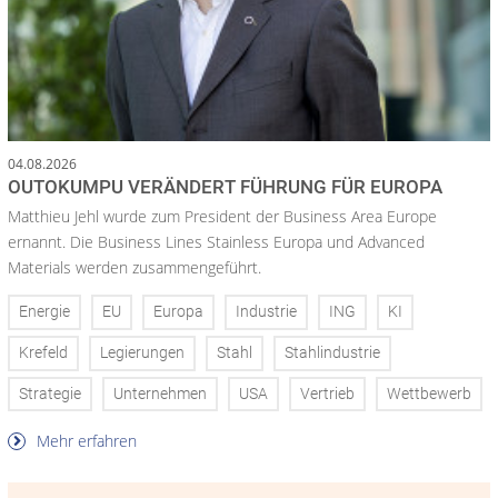
04.08.2026
OUTOKUMPU VERÄNDERT FÜHRUNG FÜR EUROPA
Matthieu Jehl wurde zum President der Business Area Europe
ernannt. Die Business Lines Stainless Europa und Advanced
Materials werden zusammengeführt.
Energie
EU
Europa
Industrie
ING
KI
Krefeld
Legierungen
Stahl
Stahlindustrie
Strategie
Unternehmen
USA
Vertrieb
Wettbewerb
Mehr erfahren