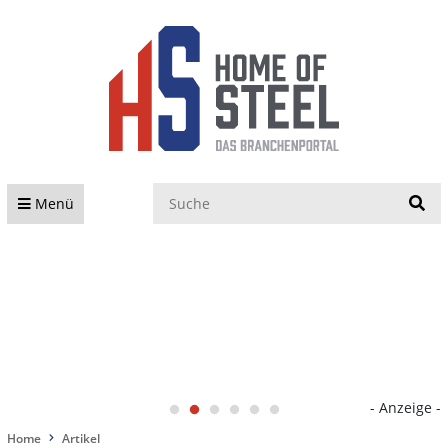
S
Menü
- Anzeige -
Home
Artikel