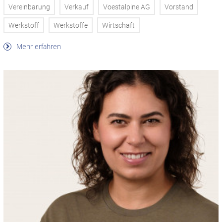
Vereinbarung
Verkauf
Voestalpine AG
Vorstand
Werkstoff
Werkstoffe
Wirtschaft
Mehr erfahren