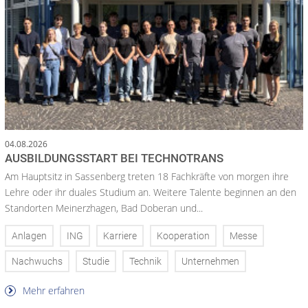
04.08.2026
AUSBILDUNGSSTART BEI TECHNOTRANS
Am Hauptsitz in Sassenberg treten 18 Fachkräfte von morgen ihre
Lehre oder ihr duales Studium an. Weitere Talente beginnen an den
Standorten Meinerzhagen, Bad Doberan und...
Anlagen
ING
Karriere
Kooperation
Messe
Nachwuchs
Studie
Technik
Unternehmen
Mehr erfahren