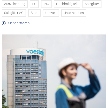
Auszeichnung
EU
ING
Nachhaltigkeit
Salzgitter
Salzgitter AG
Stahl
Umwelt
Unternehmen
Mehr erfahren