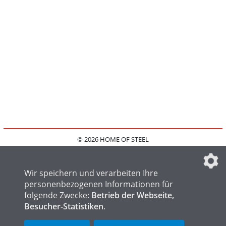
© 2026 HOME OF STEEL
HOME
KONTAKT
MEDIADATEN
DATENSCHUTZ
IMPRESSUM
FAQ
DATENSCHUTZEINSTELLUNGEN
Wir speichern und verarbeiten Ihre
personenbezogenen Informationen für
folgende Zwecke:
Betrieb der Webseite,
Besucher-Statistiken
.
HOME OF WELDING
HOME OF FOUNDRY
HOME OF LOGISTICS