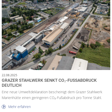
22.08.2025
GRAZER STAHLWERK SENKT CO₂-FUSSABDRUCK D
EUTLICH
Eine neue Umweltdeklaration bescheinigt dem Grazer Stahlwerk
Marienhütte einen geringeren CO₂-Fußabdruck pro Tonne Stahl.
Mehr erfahren