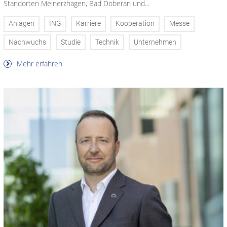
Standorten Meinerzhagen, Bad Doberan und...
Anlagen
ING
Karriere
Kooperation
Messe
Nachwuchs
Studie
Technik
Unternehmen
Mehr erfahren