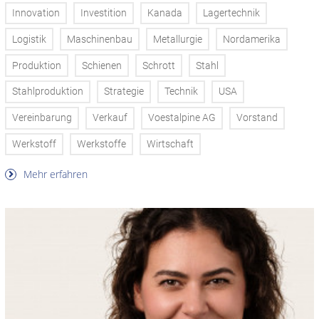
Innovation
Investition
Kanada
Lagertechnik
Logistik
Maschinenbau
Metallurgie
Nordamerika
Produktion
Schienen
Schrott
Stahl
Stahlproduktion
Strategie
Technik
USA
Vereinbarung
Verkauf
Voestalpine AG
Vorstand
Werkstoff
Werkstoffe
Wirtschaft
Mehr erfahren