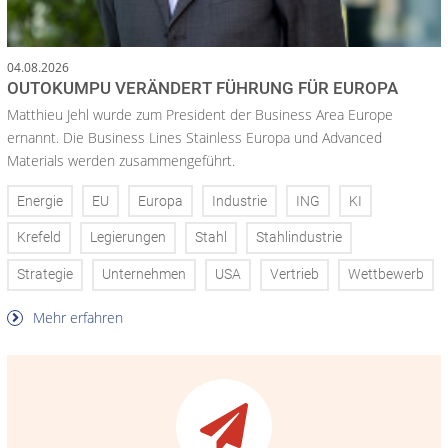
04.08.2026
OUTOKUMPU VERÄNDERT FÜHRUNG FÜR EUROPA
Matthieu Jehl wurde zum President der Business Area Europe
ernannt. Die Business Lines Stainless Europa und Advanced
Materials werden zusammengeführt.
Energie
EU
Europa
Industrie
ING
KI
Krefeld
Legierungen
Stahl
Stahlindustrie
Strategie
Unternehmen
USA
Vertrieb
Wettbewerb
Mehr erfahren