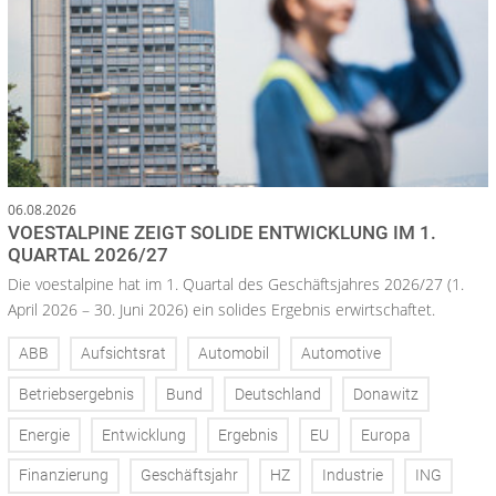
06.08.2026
VOESTALPINE ZEIGT SOLIDE ENTWICKLUNG IM 1.
QUARTAL 2026/27
Die voestalpine hat im 1. Quartal des Geschäftsjahres 2026/27 (1.
April 2026 – 30. Juni 2026) ein solides Ergebnis erwirtschaftet.
ABB
Aufsichtsrat
Automobil
Automotive
Betriebsergebnis
Bund
Deutschland
Donawitz
Energie
Entwicklung
Ergebnis
EU
Europa
Finanzierung
Geschäftsjahr
HZ
Industrie
ING