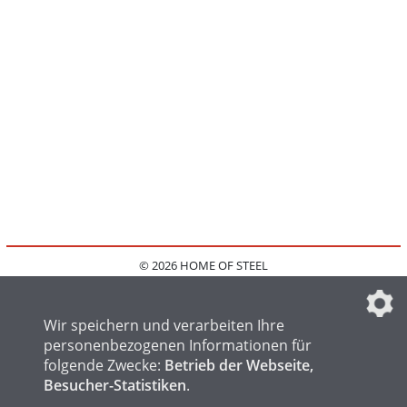
© 2026 HOME OF STEEL
HOME
KONTAKT
MEDIADATEN
DATENSCHUTZ
IMPRESSUM
FAQ
DATENSCHUTZEINSTELLUNGEN
Wir speichern und verarbeiten Ihre
personenbezogenen Informationen für
folgende Zwecke:
Betrieb der Webseite,
Besucher-Statistiken
.
HOME OF WELDING
HOME OF FOUNDRY