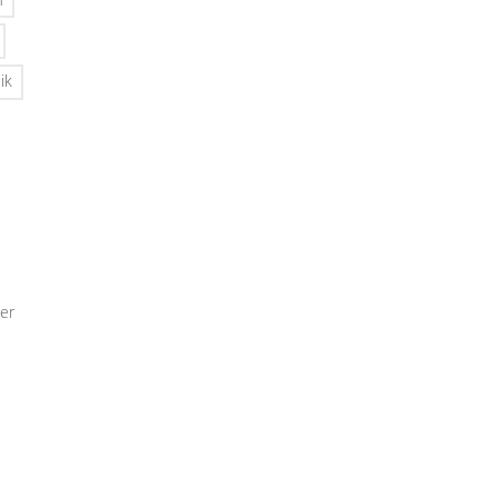
n
ik
er