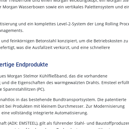
ente Treiberrolle und einen Morgan Wicklungskopf, ein Morgan St
 Morgan Wasserboxen sowie ein vertikales Palettensystem und ei
tisierung und ein komplettes Level-2-System der Long Rolling Proc
managements.
und feinkörnigen Betonstahl konzipiert, um die Betriebskosten zu
ertigt, was die Ausfallzeit verkürzt, und eine schnellere
ertige Endprodukte
ues Morgan Stelmor Kühlfließband, das die vorhandene
ng und die Eigenschaften des warmgewalzten Drahts. Emsteel erfüll
 Spannstahllitzen (PC).
 nahtlos in das bestehende Bundtransportsystem. Die patentierte
gkeit bei Produkten mit kleinem Durchmesser. Zur Modernisierung
eine vollständig integrierte Automatisierung.
haft (ADX: EMSTEEL), gilt als führender Stahl- und Baustoffproduze