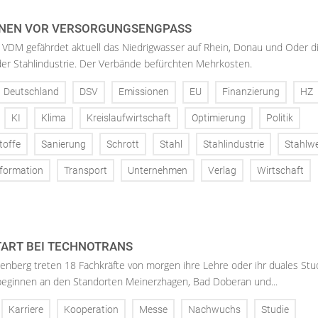
NEN VOR VERSORGUNGSENGPASS
 VDM gefährdet aktuell das Niedrigwasser auf Rhein, Donau und Oder d
der Stahlindustrie. Der Verbände befürchten Mehrkosten.
Deutschland
DSV
Emissionen
EU
Finanzierung
HZ
KI
Klima
Kreislaufwirtschaft
Optimierung
Politik
toffe
Sanierung
Schrott
Stahl
Stahlindustrie
Stahlw
formation
Transport
Unternehmen
Verlag
Wirtschaft
ART BEI TECHNOTRANS
enberg treten 18 Fachkräfte von morgen ihre Lehre oder ihr duales St
 beginnen an den Standorten Meinerzhagen, Bad Doberan und...
Karriere
Kooperation
Messe
Nachwuchs
Studie