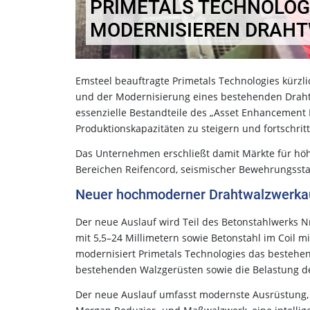
PRIMETALS TECHNOLOG
MODERNISIEREN DRAH
Emsteel beauftragte Primetals Technologies kürzl
und der Modernisierung eines bestehenden Drahtw
essenzielle Bestandteile des „Asset Enhancement 
Produktionskapazitäten zu steigern und fortschri
Das Unternehmen erschließt damit Märkte für höhe
Bereichen Reifencord, seismischer Bewehrungsstah
Neuer hochmoderner Drahtwalzwerka
Der neue Auslauf wird Teil des Betonstahlwerks N
mit 5,5–24 Millimetern sowie Betonstahl im Coil m
modernisiert Primetals Technologies das bestehe
bestehenden Walzgerüsten sowie die Belastung de
Der neue Auslauf umfasst modernste Ausrüstung, 