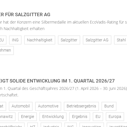
ER FÜR SALZGITTER AG
hr hat der Konzern eine Silbermedaille im aktuellen EcoVadis-Rating für 
h Nachhaltigkeit erhalten
EU
ING
Nachhaltigkeit
Salzgitter
Salzgitter AG
Stahl
nehmen
IGT SOLIDE ENTWICKLUNG IM 1. QUARTAL 2026/27
m 1. Quartal des Geschäftsjahres 2026/27 (1. April 2026 – 30. Juni 2026)
rtschaftet.
at
Automobil
Automotive
Betriebsergebnis
Bund
onawitz
Energie
Entwicklung
Ergebnis
EU
Europa