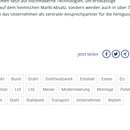
hmen setzt auf hochmoderne Technologien, um erstklassige
r auf dem heimischen Markt Absatz, sondern werden auch in über 
ch das Unternehmen als zentraler Ansprechpartner für die Fertigun
Jetzt teilen
ahl
Bund
Draht
Drahtwalzwerk
Emsteel
Essen
EU
tion
Ltd
Ltd.
Messe
Modernisierung
Montage
Pate
nt
Stahl
Stahlwerk
Transport
Unternehmen
Walzen