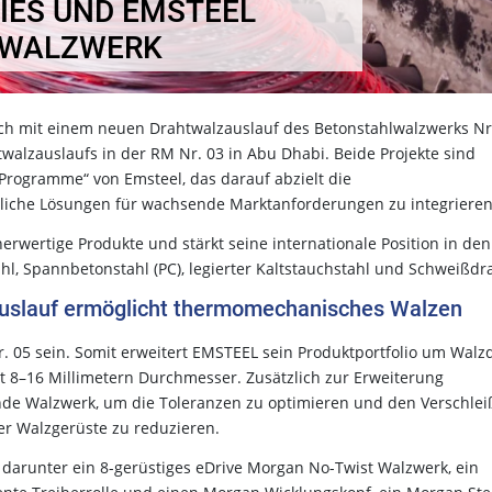
IES UND EMSTEEL
TWALZWERK
ich mit einem neuen Drahtwalzauslauf des Betonstahlwalzwerks Nr
alzauslaufs in der RM Nr. 03 in Abu Dhabi. Beide Projekte sind
Programme“ von Emsteel, das darauf abzielt die
ttliche Lösungen für wachsende Marktanforderungen zu integrieren
rwertige Produkte und stärkt seine internationale Position in den
l, Spannbetonstahl (PC), legierter Kaltstauchstahl und Schweißdr
uslauf ermöglicht thermomechanisches Walzen
r. 05 sein. Somit erweitert EMSTEEL sein Produktportfolio um Walz
it 8–16 Millimetern Durchmesser. Zusätzlich zur Erweiterung
nde Walzwerk, um die Toleranzen zu optimieren und den Verschlei
r Walzgerüste zu reduzieren.
darunter ein 8-gerüstiges eDrive Morgan No-Twist Walzwerk, ein