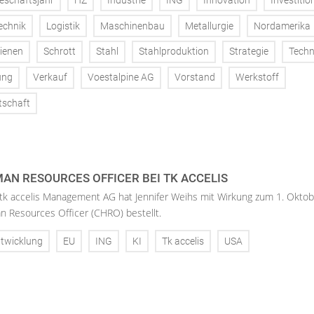
eschäftsjahr
HZ
Industrie
ING
Innovation
Investitio
echnik
Logistik
Maschinenbau
Metallurgie
Nordamerika
ienen
Schrott
Stahl
Stahlproduktion
Strategie
Techn
ung
Verkauf
Voestalpine AG
Vorstand
Werkstoff
tschaft
AN RESOURCES OFFICER BEI TK ACCELIS
 tk accelis Management AG hat Jennifer Weihs mit Wirkung zum 1. Oktob
n Resources Officer (CHRO) bestellt.
twicklung
EU
ING
KI
Tk accelis
USA