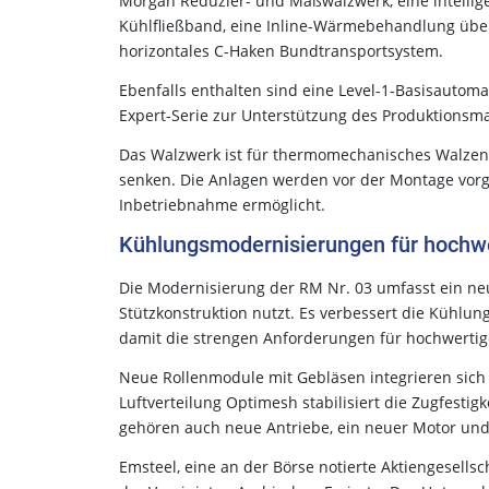
Morgan Reduzier- und Maßwalzwerk, eine intellig
Kühlfließband, eine Inline-Wärmebehandlung über
horizontales C-Haken Bundtransportsystem.
Ebenfalls enthalten sind eine Level-1-Basisautoma
Expert-Serie zur Unterstützung des Produktions
Das Walzwerk ist für thermomechanisches Walzen 
senken. Die Anlagen werden vor der Montage vorgef
Inbetriebnahme ermöglicht.
Kühlungsmodernisierungen für hochw
Die Modernisierung der RM Nr. 03 umfasst ein ne
Stützkonstruktion nutzt. Es verbessert die Kühlu
damit die strengen Anforderungen für hochwertige
Neue Rollenmodule mit Gebläsen integrieren sich
Luftverteilung Optimesh stabilisiert die Zugfesti
gehören auch neue Antriebe, ein neuer Motor und 
Emsteel, eine an der Börse notierte Aktiengesellsc