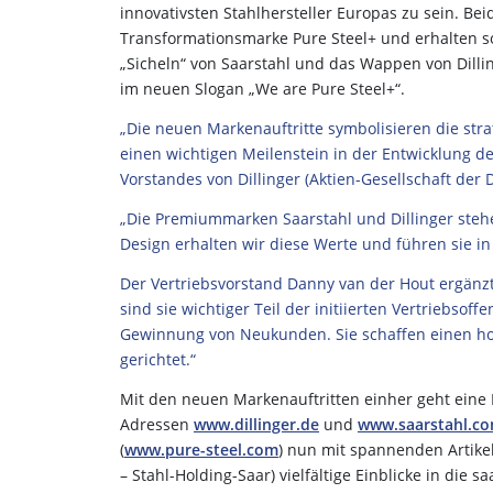
innovativsten Stahlhersteller Europas zu sein.
Transformationsmarke Pure Steel+ und erhalten so
„Sicheln“ von Saarstahl und das Wappen von Dillin
im neuen Slogan „We are Pure Steel+“.
„Die neuen Markenauftritte symbolisieren die str
einen wichtigen Meilenstein in der Entwicklung d
Vorstandes von Dillinger (Aktien-Gesellschaft der 
„Die Premiummarken Saarstahl und Dillinger stehen
Design erhalten wir diese Werte und führen sie in 
Der Vertriebsvorstand Danny van der Hout ergänzt
sind sie wichtiger Teil der initiierten Vertriebs
Gewinnung von Neukunden. Sie schaffen einen h
gerichtet.“
Mit den neuen Markenauftritten einher geht eine
Adressen
www.dillinger.de
und
www.saarstahl.c
(
www.pure-steel.com
) nun mit spannenden Artike
– Stahl-Holding-Saar) vielfältige Einblicke in die 