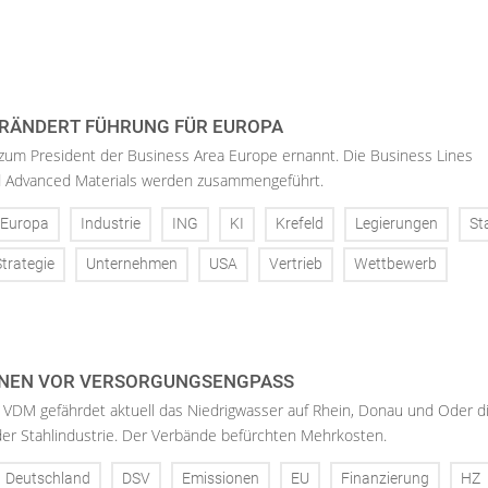
RÄNDERT FÜHRUNG FÜR EUROPA
 zum President der Business Area Europe ernannt. Die Business Lines
d Advanced Materials werden zusammengeführt.
Europa
Industrie
ING
KI
Krefeld
Legierungen
St
Strategie
Unternehmen
USA
Vertrieb
Wettbewerb
NEN VOR VERSORGUNGSENGPASS
 VDM gefährdet aktuell das Niedrigwasser auf Rhein, Donau und Oder d
der Stahlindustrie. Der Verbände befürchten Mehrkosten.
Deutschland
DSV
Emissionen
EU
Finanzierung
HZ