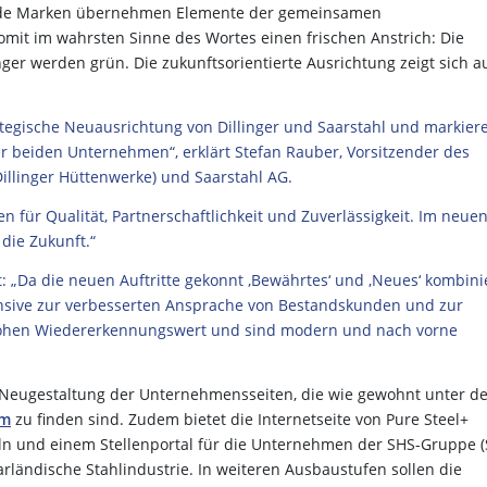
 Beide Marken übernehmen Elemente der gemeinsamen
mit im wahrsten Sinne des Wortes einen frischen Anstrich: Die
ger werden grün. Die zukunftsorientierte Ausrichtung zeigt sich a
ategische Neuausrichtung von Dillinger und Saarstahl und markier
er beiden Unternehmen“, erklärt Stefan Rauber, Vorsitzender des
Dillinger Hüttenwerke) und Saarstahl AG.
 für Qualität, Partnerschaftlichkeit und Zuverlässigkeit. Im neue
die Zukunft.“
: „Da die neuen Auftritte gekonnt ‚Bewährtes‘ und ‚Neues‘ kombini
offensive zur verbesserten Ansprache von Bestandskunden und zur
ohen Wiedererkennungswert und sind modern und nach vorne
 Neugestaltung der Unternehmensseiten, die wie gewohnt unter d
om
zu finden sind. Zudem bietet die Internetseite von Pure Steel+
ln und einem Stellenportal für die Unternehmen der SHS-Gruppe 
saarländische Stahlindustrie. In weiteren Ausbaustufen sollen die