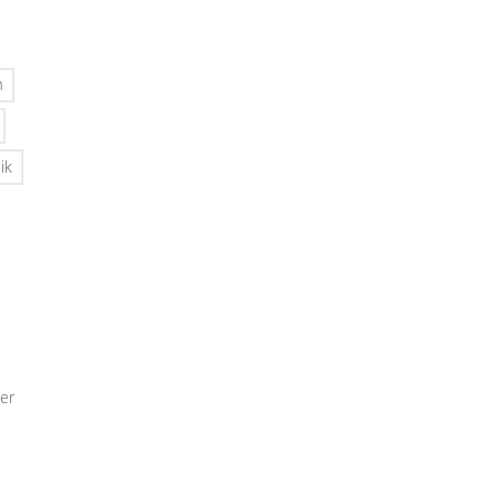
n
ik
er