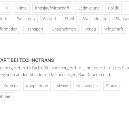
KI
Klima
Kreislaufwirtschaft
Optimierung
Politik
toffe
Sanierung
Schrott
Stahl
Stahlindustrie
Stahlw
formation
Transport
Unternehmen
Verlag
Wirtschaft
ART BEI TECHNOTRANS
enberg treten 18 Fachkräfte von morgen ihre Lehre oder ihr duales St
 beginnen an den Standorten Meinerzhagen, Bad Doberan und...
Karriere
Kooperation
Messe
Nachwuchs
Studie
nehmen