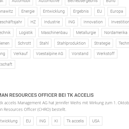
at
Automobil
Automotive
Betriebsergebnis
Bund
onawitz
Energie
Entwicklung
Ergebnis
EU
Europa
eschäftsjahr
HZ
Industrie
ING
Innovation
Investitio
echnik
Logistik
Maschinenbau
Metallurgie
Nordamerika
ienen
Schrott
Stahl
Stahlproduktion
Strategie
Techn
ung
Verkauf
Voestalpine AG
Vorstand
Werkstoff
tschaft
AN RESOURCES OFFICER BEI TK ACCELIS
 tk accelis Management AG hat Jennifer Weihs mit Wirkung zum 1. Oktob
n Resources Officer (CHRO) bestellt.
twicklung
EU
ING
KI
Tk accelis
USA