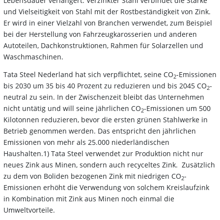
Lebensdauer verlängert. Verzinkter Stahl verbindet die Stärke
und Vielseitigkeit von Stahl mit der Rostbeständigkeit von Zink.
Er wird in einer Vielzahl von Branchen verwendet, zum Beispiel
bei der Herstellung von Fahrzeugkarosserien und anderen
Autoteilen, Dachkonstruktionen, Rahmen für Solarzellen und
Waschmaschinen.
Tata Steel Nederland hat sich verpflichtet, seine CO
-Emissionen
2
bis 2030 um 35 bis 40 Prozent zu reduzieren und bis 2045 CO
-
2
neutral zu sein. In der Zwischenzeit bleibt das Unternehmen
nicht untätig und will seine jährlichen CO
-Emissionen um 500
2
Kilotonnen reduzieren, bevor die ersten grünen Stahlwerke in
Betrieb genommen werden. Das entspricht den jährlichen
Emissionen von mehr als 25.000 niederländischen
Haushalten.1) Tata Steel verwendet zur Produktion nicht nur
neues Zink aus Minen, sondern auch recyceltes Zink. Zusätzlich
zu dem von Boliden bezogenen Zink mit niedrigen CO
-
2
Emissionen erhöht die Verwendung von solchem Kreislaufzink
in Kombination mit Zink aus Minen noch einmal die
Umweltvorteile.