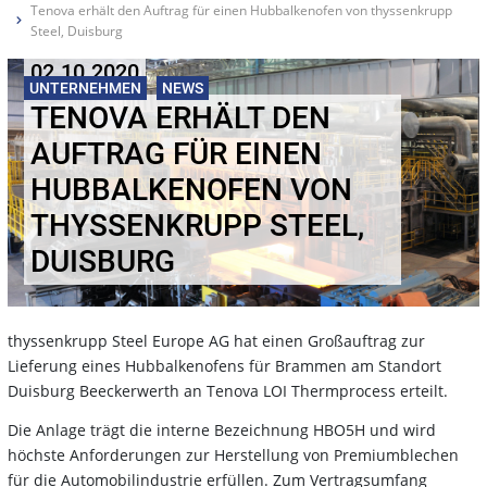
Tenova erhält den Auftrag für einen Hubbalkenofen von thyssenkrupp
Steel, Duisburg
02.10.2020
UNTERNEHMEN
NEWS
TENOVA ERHÄLT DEN
AUFTRAG FÜR EINEN
HUBBALKENOFEN VON
THYSSENKRUPP STEEL,
DUISBURG
thyssenkrupp Steel Europe AG hat einen Großauftrag zur
Lieferung eines Hubbalkenofens für Brammen am Standort
Duisburg Beeckerwerth an Tenova LOI Thermprocess erteilt.
Die Anlage trägt die interne Bezeichnung HBO5H und wird
höchste Anforderungen zur Herstellung von Premiumblechen
für die Automobilindustrie erfüllen. Zum Vertragsumfang