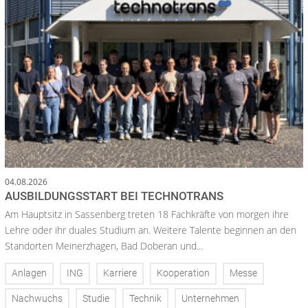
04.08.2026
AUSBILDUNGSSTART BEI TECHNOTRANS
Am Hauptsitz in Sassenberg treten 18 Fachkräfte von morgen ihre
Lehre oder ihr duales Studium an. Weitere Talente beginnen an den
Standorten Meinerzhagen, Bad Doberan und...
Anlagen
ING
Karriere
Kooperation
Messe
Nachwuchs
Studie
Technik
Unternehmen