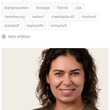
Stahlproduktion
Strategie
Technik
USA
Vereinbarung
Verkauf
Voestalpine AG
Vorstand
Werkstoff
Werkstoffe
Wirtschaft
Mehr erfahren