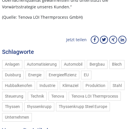
Oberflächenqualität gewährleisten und unterstützt die
Vorwärtsstrategie unseres Kunden.“
(Quelle:
Tenova LOI Thermprocess GmbH
)
Jetzt teilen
Schlagworte
Anlagen
Automatisierung
Automobil
Bergbau
Blech
Duisburg
Energie
Energieeffizienz
EU
Hubbalkenofen
Industrie
Klimaziel
Produktion
Stahl
Steuerung
Technik
Tenova
Tenova LOI Thermprocess
Thyssen
thyssenkrupp
Thyssenkrupp Steel Europe
Unternehmen