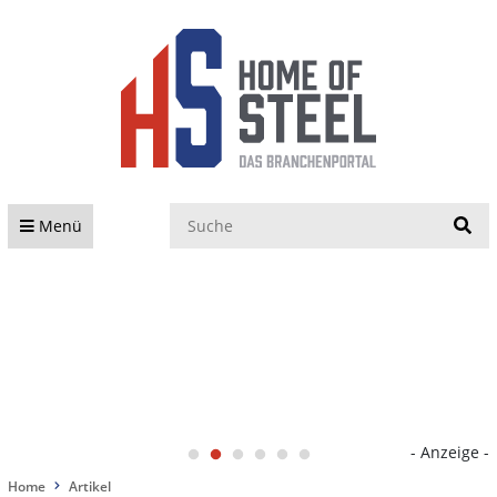
S
Menü
- Anzeige -
Home
Artikel