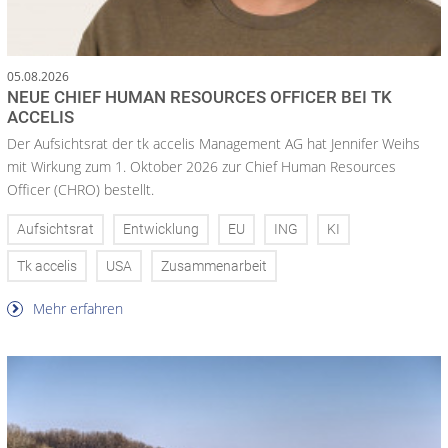
05.08.2026
NEUE CHIEF HUMAN RESOURCES OFFICER BEI TK
ACCELIS
Der Aufsichtsrat der tk accelis Management AG hat Jennifer Weihs
mit Wirkung zum 1. Oktober 2026 zur Chief Human Resources
Officer (CHRO) bestellt.
Aufsichtsrat
Entwicklung
EU
ING
KI
Tk accelis
USA
Zusammenarbeit
Mehr erfahren