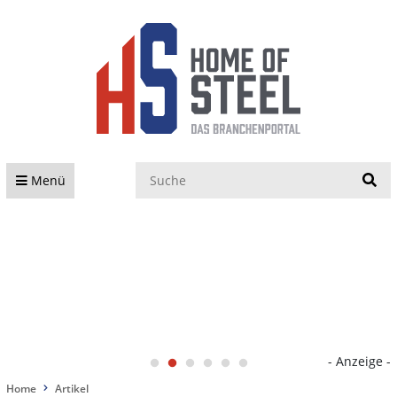
S
Menü
- Anzeige -
Home
Artikel