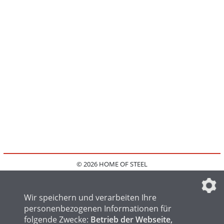
© 2026 HOME OF STEEL
HOME
KONTAKT
MEDIADATEN
DATENSCHUTZ
IMPRESSUM
FAQ
DATENSCHUTZEINSTELLUNGEN
Wir speichern und verarbeiten Ihre
personenbezogenen Informationen für
folgende Zwecke:
Betrieb der Webseite,