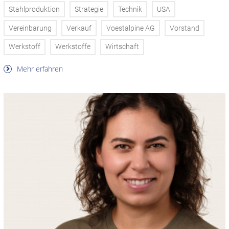
Stahlproduktion
Strategie
Technik
USA
Vereinbarung
Verkauf
Voestalpine AG
Vorstand
Werkstoff
Werkstoffe
Wirtschaft
Mehr erfahren