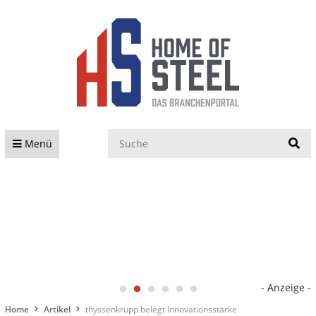
S
Menü
- Anzeige -
Home
Artikel
thyssenkrupp belegt Innovationsstärke