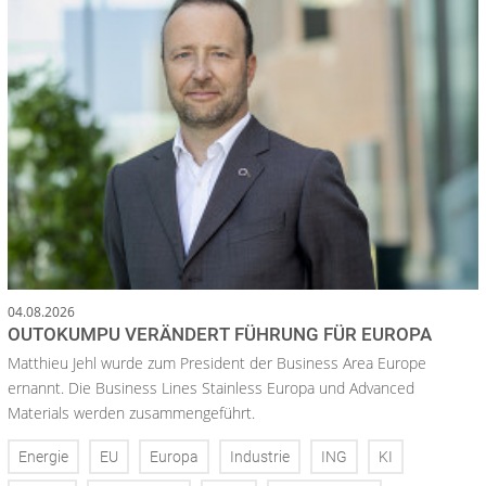
04.08.2026
OUTOKUMPU VERÄNDERT FÜHRUNG FÜR EUROPA
Matthieu Jehl wurde zum President der Business Area Europe
ernannt. Die Business Lines Stainless Europa und Advanced
Materials werden zusammengeführt.
Energie
EU
Europa
Industrie
ING
KI