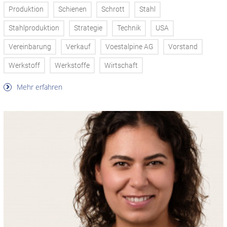
Produktion
Schienen
Schrott
Stahl
Stahlproduktion
Strategie
Technik
USA
Vereinbarung
Verkauf
Voestalpine AG
Vorstand
Werkstoff
Werkstoffe
Wirtschaft
Mehr erfahren