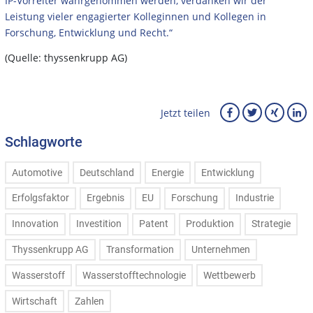
IP-Vorreiter wahrgenommen werden, verdanken wir der
Leistung vieler engagierter Kolleginnen und Kollegen in
Forschung, Entwicklung und Recht.“
(Quelle: thyssenkrupp AG)
Jetzt teilen
Schlagworte
Automotive
Deutschland
Energie
Entwicklung
Erfolgsfaktor
Ergebnis
EU
Forschung
Industrie
Innovation
Investition
Patent
Produktion
Strategie
Thyssenkrupp AG
Transformation
Unternehmen
Wasserstoff
Wasserstofftechnologie
Wettbewerb
Wirtschaft
Zahlen