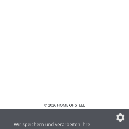
© 2026 HOME OF STEEL
HOME
KONTAKT
MEDIADATEN
DATENSCHUTZ
IMPRESSUM
FAQ
DATENSCHUTZEINSTELLUNGEN
Wir speichern und verarbeiten Ihre