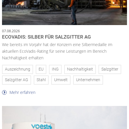
07.08.2026
ECOVADIS: SILBER FÜR SALZGITTER AG
Wie bereits im Vorjahr hat der Konzern eine Silbermedaille im
aktuellen EcoVadis-Rating für seine Leistungen im Bereich
Nachhaltigkeit erhalten
Auszeichnung
EU
ING
Nachhaltigkeit
Salzgitter
Salzgitter AG
Stahl
Umwelt
Unternehmen
Mehr erfahren