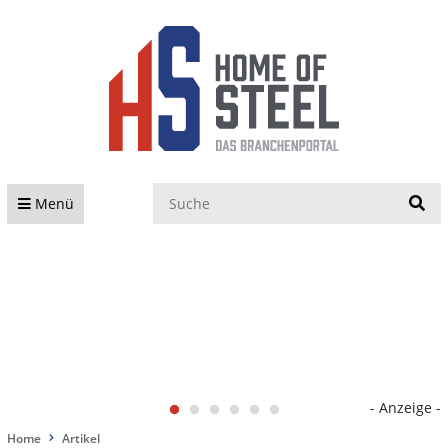
S
Menü
- Anzeige -
Home
Artikel