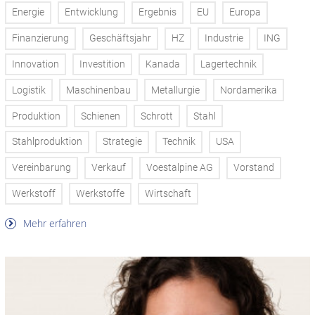
Energie
Entwicklung
Ergebnis
EU
Europa
Finanzierung
Geschäftsjahr
HZ
Industrie
ING
Innovation
Investition
Kanada
Lagertechnik
Logistik
Maschinenbau
Metallurgie
Nordamerika
Produktion
Schienen
Schrott
Stahl
Stahlproduktion
Strategie
Technik
USA
Vereinbarung
Verkauf
Voestalpine AG
Vorstand
Werkstoff
Werkstoffe
Wirtschaft
Mehr erfahren