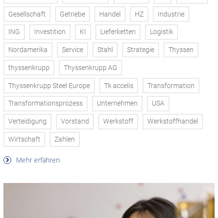
Gesellschaft
Getriebe
Handel
HZ
Industrie
ING
Investition
KI
Lieferketten
Logistik
Nordamerika
Service
Stahl
Strategie
Thyssen
thyssenkrupp
Thyssenkrupp AG
Thyssenkrupp Steel Europe
Tk accelis
Transformation
Transformationsprozess
Unternehmen
USA
Verteidigung
Vorstand
Werkstoff
Werkstoffhandel
Wirtschaft
Zahlen
Mehr erfahren