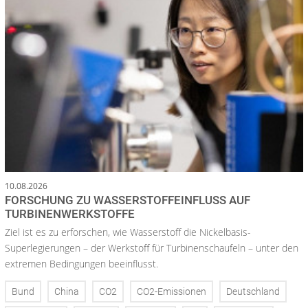
10.08.2026
FORSCHUNG ZU WASSERSTOFFEINFLUSS AUF
TURBINENWERKSTOFFE
Ziel ist es zu erforschen, wie Wasserstoff die Nickelbasis-
Superlegierungen – der Werkstoff für Turbinenschaufeln – unter den
extremen Bedingungen beeinflusst.
Bund
China
CO2
CO2-Emissionen
Deutschland