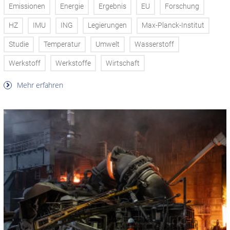
Emissionen
Energie
Ergebnis
EU
Forschung
HZ
IMU
ING
Legierungen
Max-Planck-Institut
Studie
Temperatur
Umwelt
Wasserstoff
Werkstoff
Werkstoffe
Wirtschaft
Mehr erfahren