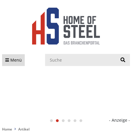
S
Menü
- Anzeige -
Home
Artikel