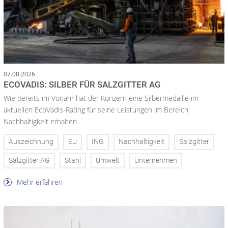
07.08.2026
ECOVADIS: SILBER FÜR SALZGITTER AG
Wie bereits im Vorjahr hat der Konzern eine Silbermedaille im
aktuellen EcoVadis-Rating für seine Leistungen im Bereich
Nachhaltigkeit erhalten
Auszeichnung
EU
ING
Nachhaltigkeit
Salzgitter
Salzgitter AG
Stahl
Umwelt
Unternehmen
Mehr erfahren