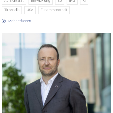
Aufsichtsrat
Entwicklung
EU
ING
KI
Tk accelis
USA
Zusammenarbeit
Mehr erfahren