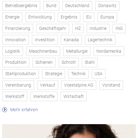
Betriebsergebnis
Bund
Deutschland
Donawitz
Energie
Entwicklung
Ergebnis
EU
Europa
Finanzierung
Geschäftsjahr
HZ
Industrie
ING
Innovation
Investition
Kanada
Lagertechnik
Logistik
Maschinenbau
Metallurgie
Nordamerika
Produktion
Schienen
Schrott
Stahl
Stahlproduktion
Strategie
Technik
USA
Vereinbarung
Verkauf
Voestalpine AG
Vorstand
Werkstoff
Werkstoffe
Wirtschaft
Mehr erfahren