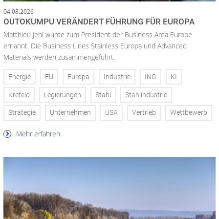
04.08.2026
OUTOKUMPU VERÄNDERT FÜHRUNG FÜR EUROPA
Matthieu Jehl wurde zum President der Business Area Europe
ernannt. Die Business Lines Stainless Europa und Advanced
Materials werden zusammengeführt.
Energie
EU
Europa
Industrie
ING
KI
Krefeld
Legierungen
Stahl
Stahlindustrie
Strategie
Unternehmen
USA
Vertrieb
Wettbewerb
Mehr erfahren