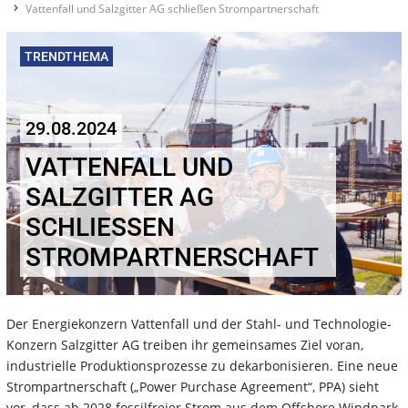
Vattenfall und Salzgitter AG schließen Strompartnerschaft
TRENDTHEMA
29.08.2024
VATTENFALL UND
SALZGITTER AG
SCHLIESSEN S
TROMPARTNERSCHAFT
Der Energiekonzern Vattenfall und der Stahl- und Technologie-
Konzern Salzgitter AG treiben ihr gemeinsames Ziel voran,
industrielle Produktionsprozesse zu dekarbonisieren. Eine neue
Strompartnerschaft („Power Purchase Agreement“, PPA) sieht
vor, dass ab 2028 fossilfreier Strom aus dem Offshore Windpark