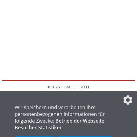
© 2026 HOME OF STEEL
HOME
KONTAKT
MEDIADATEN
DATENSCHUTZ
IMPRESSUM
FAQ
DATENSCHUTZEINSTELLUNGEN
Wir speichern und verarbeiten Ihre
personenbezogenen Informationen für
folgende Zwecke:
Betrieb der Webseite,
Besucher-Statistiken
.
HOME OF WELDING
HOME OF FOUNDRY