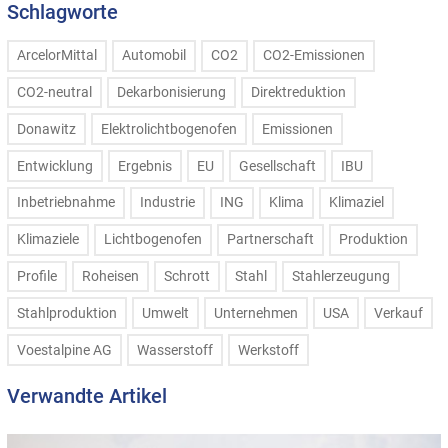
Schlagworte
ArcelorMittal
Automobil
CO2
CO2-Emissionen
CO2-neutral
Dekarbonisierung
Direktreduktion
Donawitz
Elektrolichtbogenofen
Emissionen
Entwicklung
Ergebnis
EU
Gesellschaft
IBU
Inbetriebnahme
Industrie
ING
Klima
Klimaziel
Klimaziele
Lichtbogenofen
Partnerschaft
Produktion
Profile
Roheisen
Schrott
Stahl
Stahlerzeugung
Stahlproduktion
Umwelt
Unternehmen
USA
Verkauf
Voestalpine AG
Wasserstoff
Werkstoff
Verwandte Artikel