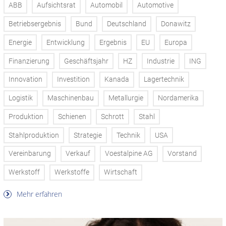
ABB
Aufsichtsrat
Automobil
Automotive
Betriebsergebnis
Bund
Deutschland
Donawitz
Energie
Entwicklung
Ergebnis
EU
Europa
Finanzierung
Geschäftsjahr
HZ
Industrie
ING
Innovation
Investition
Kanada
Lagertechnik
Logistik
Maschinenbau
Metallurgie
Nordamerika
Produktion
Schienen
Schrott
Stahl
Stahlproduktion
Strategie
Technik
USA
Vereinbarung
Verkauf
Voestalpine AG
Vorstand
Werkstoff
Werkstoffe
Wirtschaft
Mehr erfahren