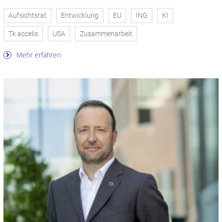
Aufsichtsrat
Entwicklung
EU
ING
KI
Tk accelis
USA
Zusammenarbeit
Mehr erfahren