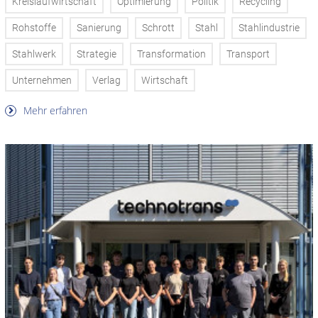
Kreislaufwirtschaft
Optimierung
Politik
Recycling
Rohstoffe
Sanierung
Schrott
Stahl
Stahlindustrie
Stahlwerk
Strategie
Transformation
Transport
Unternehmen
Verlag
Wirtschaft
Mehr erfahren