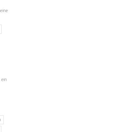
seine
 ein
n