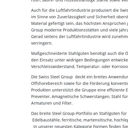
Auch für die Luftfahrtindustrie produziert die Swi
im Sinne von Zuverlässigkeit und Sicherheit ober
Material gefertigt sein, das höchsten Ansprüchen g
Group moderne Produktionsstätten und viele Jahr
Gerad seitens der Luftfahrtindustrie wird zuneh
verringern.
Maßgeschneiderte Stahlgüten benötigt auch die Öl
den Einsatz unter widrigen Bedingungen entwickelt
Verschleisswiderstand, Temperatur- oder Korrosi
Die Swiss Steel Group deckt ein breites Anwendu
Offshorebereich sowie für die Förderung konventi
Produkten unterstützt die Gruppe eine effiziente
Preventer, Amagnetische Schwerstangen, Stahl für
Armaturen und Filter.
Das breite Steel Group-Portfolio an Stahlgüten fü
Edelbaustähle, ferritische, martensitische, hochl
In unserer neuesten Kategorie Formen finden Sie