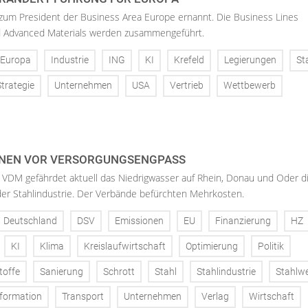
 zum President der Business Area Europe ernannt. Die Business Lines
d Advanced Materials werden zusammengeführt.
Europa
Industrie
ING
KI
Krefeld
Legierungen
St
Strategie
Unternehmen
USA
Vertrieb
Wettbewerb
NEN VOR VERSORGUNGSENGPASS
 VDM gefährdet aktuell das Niedrigwasser auf Rhein, Donau und Oder d
der Stahlindustrie. Der Verbände befürchten Mehrkosten.
Deutschland
DSV
Emissionen
EU
Finanzierung
HZ
KI
Klima
Kreislaufwirtschaft
Optimierung
Politik
toffe
Sanierung
Schrott
Stahl
Stahlindustrie
Stahlw
formation
Transport
Unternehmen
Verlag
Wirtschaft