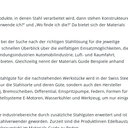
ukte, in denen Stahl verarbeitet wird, dann stehen Konstrukteur
rwende ich?“ und „Wo finde ich die?“ Da bietet sich der Materials
bei der Suche nach der richtigen Stahllösung für die jeweilige
chnellen Überblick über die vielfältigen Einsatzmöglichkeiten, di
endungsindustrien Automobilindustrie, Luft- und Raumfahrt,
bieten. Gleichzeitig nennt der Materials Guide Beispiele anhand
Stahlgüte für die nachstehenden Werkstücke wird in der Swiss Stee
nur die Stahlsorte und deren Güte, sondern auch den Hersteller
, Bremsscheiben, Differential, Einspritzpumpe, Federn, Formen für
erstellsysteme E-Motoren, Wasserkühler und Werkzeug, um nur einig
e Industriebereiche durch zusätzliche Stahlgüten erweitert und ist
ahlverwender geworden. Zurzeit sind die Produktlinien Edelbausta
rkzeugstahl im Materials Guide zu finden.