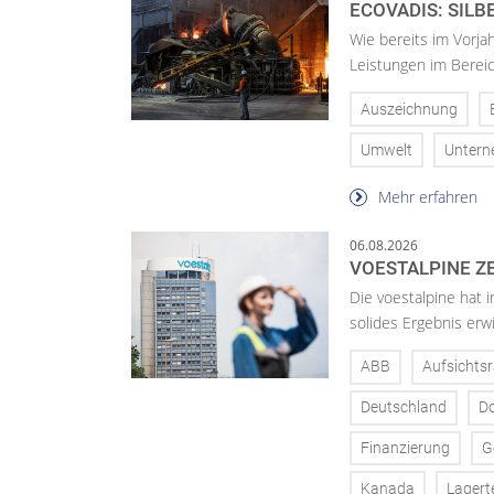
ECOVADIS: SILB
Wie bereits im Vorja
Leistungen im Bereic
Auszeichnung
Umwelt
Unter
Mehr erfahren
06.08.2026
VOESTALPINE ZE
Die voestalpine hat i
solides Ergebnis erwi
ABB
Aufsichtsr
Deutschland
D
Finanzierung
G
Kanada
Lagert