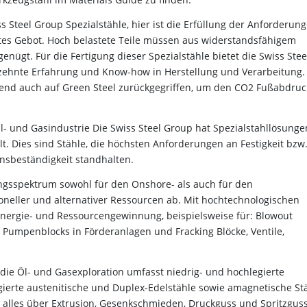
ss Steel Group Spezialstähle, hier ist die Erfüllung der Anforderun
stes Gebot. Hoch belastete Teile müssen aus widerstandsfähigem
enügt. Für die Fertigung dieser Spezialstähle bietet die Swiss Stee
zehnte Erfahrung und Know-how in Herstellung und Verarbeitung.
mend auch auf Green Steel zurückgegriffen, um den CO2 Fußabdruc
- und Gasindustrie Die Swiss Steel Group hat Spezialstahllösunge
. Dies sind Stähle, die höchsten Anforderungen an Festigkeit bzw
onsbeständigkeit standhalten.
ngsspektrum sowohl für den Onshore- als auch für den
oneller und alternativer Ressourcen ab. Mit hochtechnologischen
 Energie- und Ressourcengewinnung, beispielsweise für: Blowout
 Pumpenblocks in Förderanlagen und Fracking Blöcke, Ventile,
r die Öl- und Gasexploration umfasst niedrig- und hochlegierte
egierte austenitische und Duplex-Edelstähle sowie amagnetische St
 alles über Extrusion, Gesenkschmieden, Druckguss und Spritzguss