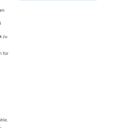
gen
l
k zu
n für
.
ähle.
.