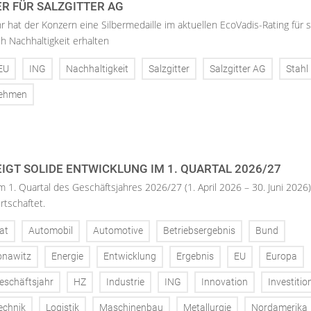
ER FÜR SALZGITTER AG
hr hat der Konzern eine Silbermedaille im aktuellen EcoVadis-Rating für 
h Nachhaltigkeit erhalten
EU
ING
Nachhaltigkeit
Salzgitter
Salzgitter AG
Stahl
nehmen
IGT SOLIDE ENTWICKLUNG IM 1. QUARTAL 2026/27
m 1. Quartal des Geschäftsjahres 2026/27 (1. April 2026 – 30. Juni 2026)
rtschaftet.
at
Automobil
Automotive
Betriebsergebnis
Bund
onawitz
Energie
Entwicklung
Ergebnis
EU
Europa
eschäftsjahr
HZ
Industrie
ING
Innovation
Investitio
echnik
Logistik
Maschinenbau
Metallurgie
Nordamerika