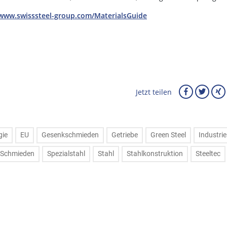
/www.swisssteel-group.com/MaterialsGuide
Jetzt teilen
gie
EU
Gesenkschmieden
Getriebe
Green Steel
Industrie
Schmieden
Spezialstahl
Stahl
Stahlkonstruktion
Steeltec