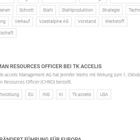
ienen
Schrott
Stahl
Stahlproduktion
Strategie
Techn
ung
Verkauf
Voestalpine AG
Vorstand
Werkstoff
tschaft
AN RESOURCES OFFICER BEI TK ACCELIS
 tk accelis Management AG hat Jennifer Weihs mit Wirkung zum 1. Oktob
n Resources Officer (CHRO) bestellt.
twicklung
EU
ING
KI
Tk accelis
USA
RÄNDERT FÜHRUNG FÜR EUROPA