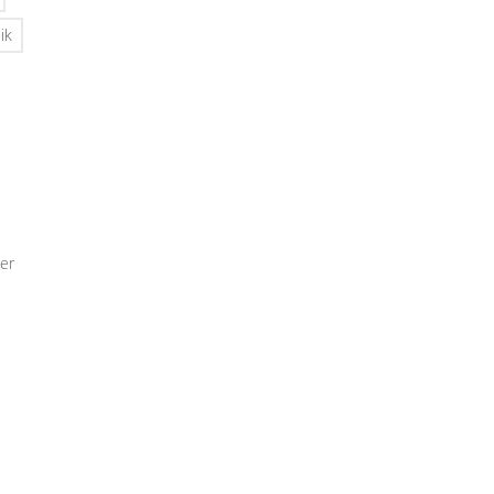
ik
er