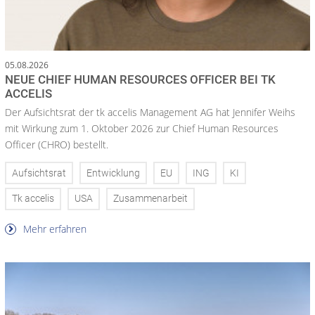
05.08.2026
NEUE CHIEF HUMAN RESOURCES OFFICER BEI TK
ACCELIS
Der Aufsichtsrat der tk accelis Management AG hat Jennifer Weihs
mit Wirkung zum 1. Oktober 2026 zur Chief Human Resources
Officer (CHRO) bestellt.
Aufsichtsrat
Entwicklung
EU
ING
KI
Tk accelis
USA
Zusammenarbeit
Mehr erfahren