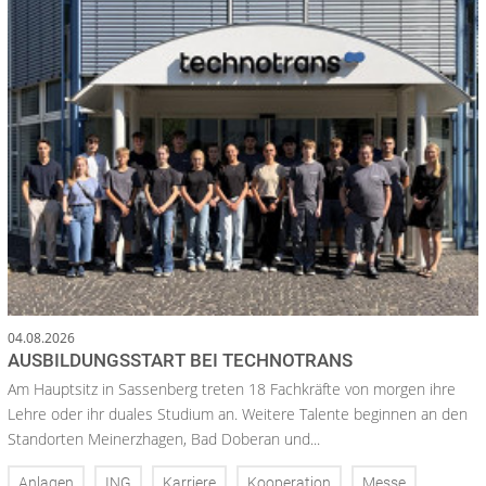
04.08.2026
AUSBILDUNGSSTART BEI TECHNOTRANS
Am Hauptsitz in Sassenberg treten 18 Fachkräfte von morgen ihre
Lehre oder ihr duales Studium an. Weitere Talente beginnen an den
Standorten Meinerzhagen, Bad Doberan und...
Anlagen
ING
Karriere
Kooperation
Messe