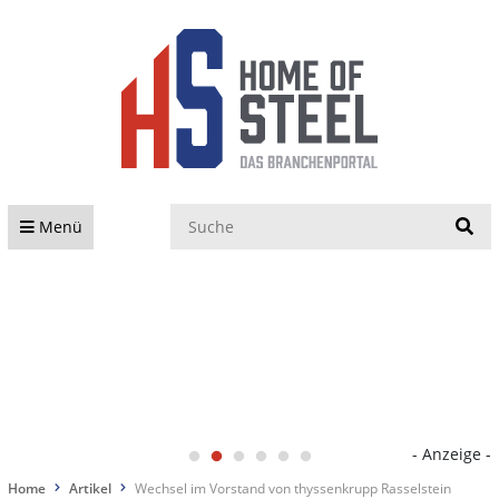
S
Menü
- Anzeige -
Home
Artikel
Wechsel im Vorstand von thyssenkrupp Rasselstein