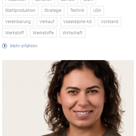
Stahlproduktion
Strategie
Technik
USA
Vereinbarung
Verkauf
Voestalpine AG
Vorstand
Werkstoff
Werkstoffe
Wirtschaft
Mehr erfahren