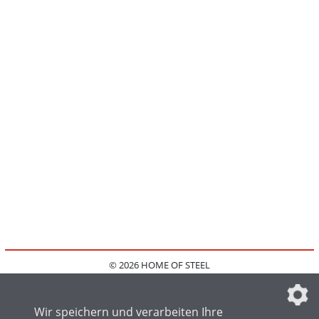
© 2026 HOME OF STEEL
HOME
KONTAKT
MEDIADATEN
DATENSCHUTZ
IMPRESSUM
FAQ
DATENSCHUTZEINSTELLUNGEN
Wir speichern und verarbeiten Ihre