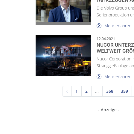
FAHRZEUGEN AU
Die Volvo Group un
Serienproduktion un
Mehr erfahren
12.04.2021
NUCOR UNTERZE
WELTWEIT GRÖ
Nucor Corporation h
Stranggießanlage ab
Mehr erfahren
‹
1
2
...
358
359
- Anzeige -