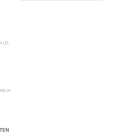
m LD-
 KG in
STEN