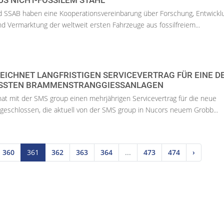
S NICHT-FOSSILEM STAHL
d SSAB haben eine Kooperationsvereinbarung über Forschung, Entwickl
d Vermarktung der weltweit ersten Fahrzeuge aus fossilfreiem...
ICHNET LANGFRISTIGEN SERVICEVERTRAG FÜR EINE D
SSTEN BRAMMENSTRANGGIESSANLAGEN
at mit der SMS group einen mehrjährigen Servicevertrag für die neue
geschlossen, die aktuell von der SMS group in Nucors neuem Grobb...
360
361
362
363
364
...
473
474
›