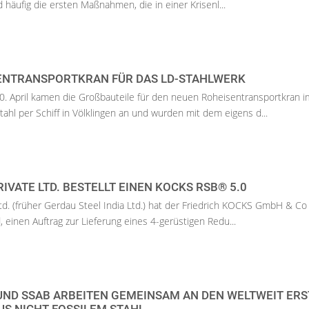
nd häufig die ersten Maßnahmen, die in einer Krisenl...
ENTRANSPORTKRAN FÜR DAS LD-STAHLWERK
. April kamen die Großbauteile für den neuen Roheisentransportkran i
ahl per Schiff in Völklingen an und wurden mit dem eigens d...
IVATE LTD. BESTELLT EINEN KOCKS RSB® 5.0
Ltd. (früher Gerdau Steel India Ltd.) hat der Friedrich KOCKS GmbH & Co
 einen Auftrag zur Lieferung eines 4-gerüstigen Redu...
UND SSAB ARBEITEN GEMEINSAM AN DEN WELTWEIT ER