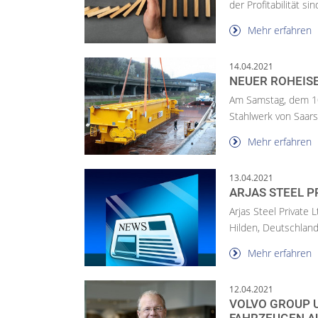
der Profitabilität si
Mehr erfahren
14.04.2021
NEUER ROHEIS
Am Samstag, dem 10
Stahlwerk von Saarst
Mehr erfahren
13.04.2021
ARJAS STEEL PR
Arjas Steel Private 
Hilden, Deutschland,
Mehr erfahren
12.04.2021
VOLVO GROUP 