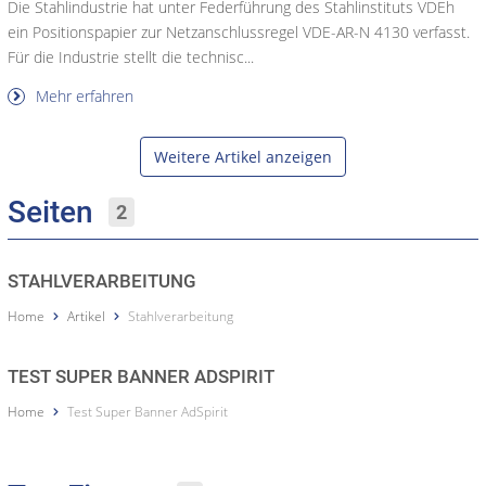
Die Stahlindustrie hat unter Federführung des Stahlinstituts VDEh
ein Positionspapier zur Netzanschlussregel VDE-AR-N 4130 verfasst.
Für die Industrie stellt die technisc...
Mehr erfahren
Weitere Artikel anzeigen
Seiten
2
STAHLVERARBEITUNG
Home
Artikel
Stahlverarbeitung
TEST SUPER BANNER ADSPIRIT
Home
Test Super Banner AdSpirit