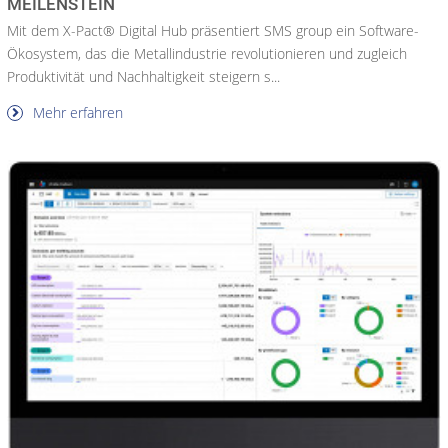
MEILENSTEIN
Mit dem X-Pact® Digital Hub präsentiert SMS group ein Software-
Ökosystem, das die Metallindustrie revolutionieren und zugleich
Produktivität und Nachhaltigkeit steigern s...
Mehr erfahren