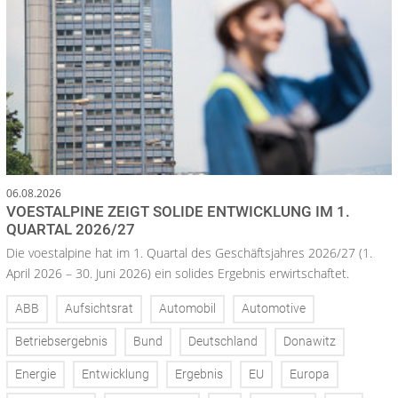
06.08.2026
VOESTALPINE ZEIGT SOLIDE ENTWICKLUNG IM 1.
QUARTAL 2026/27
Die voestalpine hat im 1. Quartal des Geschäftsjahres 2026/27 (1.
April 2026 – 30. Juni 2026) ein solides Ergebnis erwirtschaftet.
ABB
Aufsichtsrat
Automobil
Automotive
Betriebsergebnis
Bund
Deutschland
Donawitz
Energie
Entwicklung
Ergebnis
EU
Europa