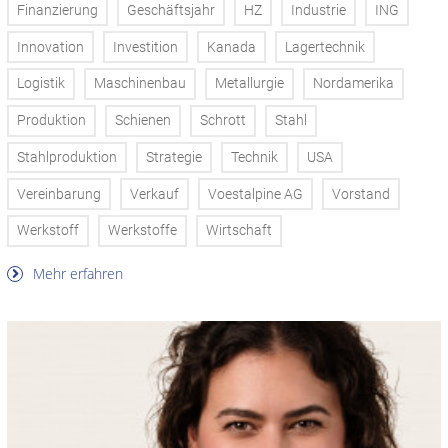
Finanzierung
Geschäftsjahr
HZ
Industrie
ING
Innovation
Investition
Kanada
Lagertechnik
Logistik
Maschinenbau
Metallurgie
Nordamerika
Produktion
Schienen
Schrott
Stahl
Stahlproduktion
Strategie
Technik
USA
Vereinbarung
Verkauf
Voestalpine AG
Vorstand
Werkstoff
Werkstoffe
Wirtschaft
Mehr erfahren