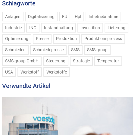
Schlagworte
Anlagen
Digitalisierung
EU
Hpl
Inbetriebnahme
Industrie
ING
Instandhaltung
Investition
Lieferung
Optimierung
Presse
Produktion
Produktionsprozess
Schmieden
Schmiedepresse
SMS
SMS group
SMS group GmbH
Steuerung
Strategie
Temperatur
USA
Werkstoff
Werkstoffe
Verwandte Artikel