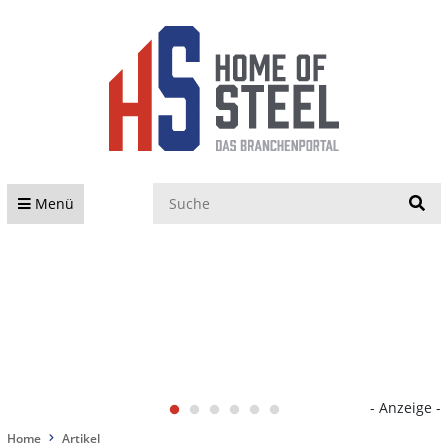
S
Menü
- Anzeige -
Home
Artikel