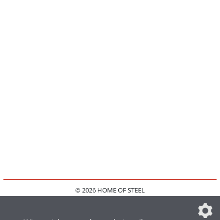
© 2026 HOME OF STEEL
HOME
KONTAKT
MEDIADATEN
DATENSCHUTZ
IMPRESSUM
FAQ
DATENSCHUTZEINSTELLUNGEN