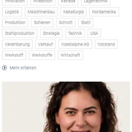
Innovation
Investition
Kanada
Lagertechnik
Logistik
Maschinenbau
Metallurgie
Nordamerika
Produktion
Schienen
Schrott
Stahl
Stahlproduktion
Strategie
Technik
USA
Vereinbarung
Verkauf
Voestalpine AG
Vorstand
Werkstoff
Werkstoffe
Wirtschaft
Mehr erfahren