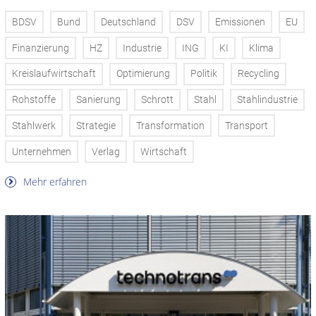
BDSV
Bund
Deutschland
DSV
Emissionen
EU
Finanzierung
HZ
Industrie
ING
KI
Klima
Kreislaufwirtschaft
Optimierung
Politik
Recycling
Rohstoffe
Sanierung
Schrott
Stahl
Stahlindustrie
Stahlwerk
Strategie
Transformation
Transport
Unternehmen
Verlag
Wirtschaft
Mehr erfahren