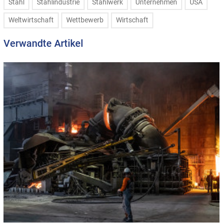
Stahl
Stahlindustrie
Stahlwerk
Unternehmen
USA
Weltwirtschaft
Wettbewerb
Wirtschaft
Verwandte Artikel