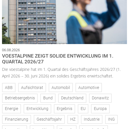
06.08.2026
VOESTALPINE ZEIGT SOLIDE ENTWICKLUNG IM 1.
QUARTAL 2026/27
Die voestalpine hat im 1. Quartal des Geschäftsjahres 2026/27 (1.
April 2026 – 30. Juni 2026) ein solides Ergebnis erwirtschaftet.
ABB
Aufsichtsrat
Automobil
Automotive
Betriebsergebnis
Bund
Deutschland
Donawitz
Energie
Entwicklung
Ergebnis
EU
Europa
Finanzierung
Geschäftsjahr
HZ
Industrie
ING