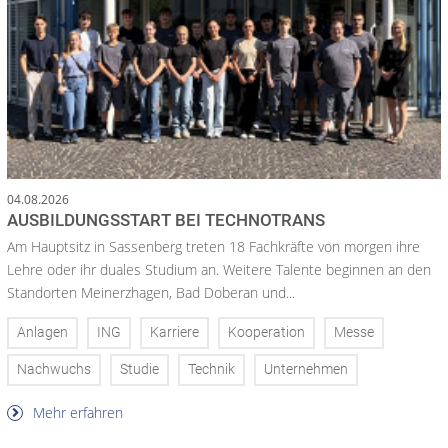
04.08.2026
AUSBILDUNGSSTART BEI TECHNOTRANS
Am Hauptsitz in Sassenberg treten 18 Fachkräfte von morgen ihre
Lehre oder ihr duales Studium an. Weitere Talente beginnen an den
Standorten Meinerzhagen, Bad Doberan und...
Anlagen
ING
Karriere
Kooperation
Messe
Nachwuchs
Studie
Technik
Unternehmen
Mehr erfahren