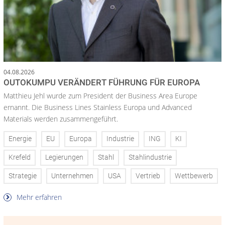
04.08.2026
OUTOKUMPU VERÄNDERT FÜHRUNG FÜR EUROPA
Matthieu Jehl wurde zum President der Business Area Europe
ernannt. Die Business Lines Stainless Europa und Advanced
Materials werden zusammengeführt.
Energie
EU
Europa
Industrie
ING
KI
Krefeld
Legierungen
Stahl
Stahlindustrie
Strategie
Unternehmen
USA
Vertrieb
Wettbewerb
Mehr erfahren