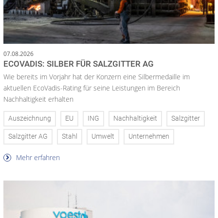
07.08.2026
ECOVADIS: SILBER FÜR SALZGITTER AG
Wie bereits im Vorjahr hat der Konzern eine Silbermedaille im
aktuellen EcoVadis-Rating für seine Leistungen im Bereich
Nachhaltigkeit erhalten
Auszeichnung
EU
ING
Nachhaltigkeit
Salzgitter
Salzgitter AG
Stahl
Umwelt
Unternehmen
Mehr erfahren