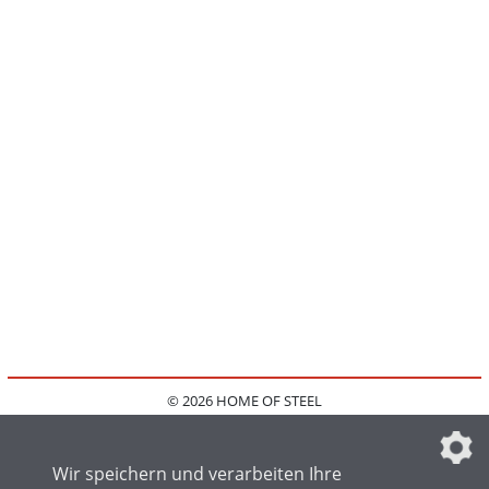
© 2026 HOME OF STEEL
HOME
KONTAKT
MEDIADATEN
DATENSCHUTZ
IMPRESSUM
FAQ
DATENSCHUTZEINSTELLUNGEN
Wir speichern und verarbeiten Ihre