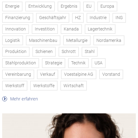
Energie
Entwicklung
Ergebnis
EU
Europa
Finanzierung
Geschäftsjahr
HZ
Industrie
ING
Innovation
Investition
Kanada
Lagertechnik
Logistik
Maschinenbau
Metallurgie
Nordamerika
Produktion
Schienen
Schrott
Stahl
Stahlproduktion
Strategie
Technik
USA
Vereinbarung
Verkauf
Voestalpine AG
Vorstand
Werkstoff
Werkstoffe
Wirtschaft
Mehr erfahren