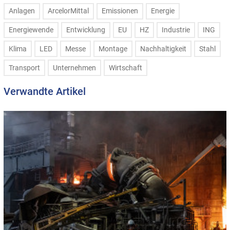
Anlagen
ArcelorMittal
Emissionen
Energie
Energiewende
Entwicklung
EU
HZ
Industrie
ING
Klima
LED
Messe
Montage
Nachhaltigkeit
Stahl
Transport
Unternehmen
Wirtschaft
Verwandte Artikel