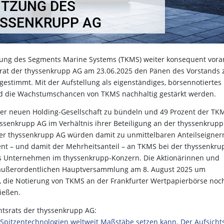
ZUNG DES A
SSENKRUPP AG
igung des Segments Marine Systems (TKMS) weiter konsequent voran
srat der thyssenkrupp AG am 23.06.2025 den Pänen des Vorstands 
estimmt. Mit der Aufstellung als eigenständiges, börsennotiertes
d die Wachstumschancen von TKMS nachhaltig gestärkt werden.
ner neuen Holding-Gesellschaft zu bündeln und 49 Prozent der TK
yssenkrupp AG im Verhältnis ihrer Beteiligung an der thyssenkrup
der thyssenkrupp AG würden damit zu unmittelbaren Anteilseigner
ent – und damit der Mehrheitsanteil – an TKMS bei der thyssenkru
rtes Unternehmen im thyssenkrupp-Konzern. Die Aktionärinnen und
 außerordentlichen Hauptversammlung am 8. August 2025 um
, die Notierung von TKMS an der Frankfurter Wertpapierbörse noc
ießen.
htsrats der thyssenkrupp AG:
 Spitzentechnologien weltweit Maßstäbe setzen kann. Der Aufsicht