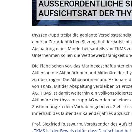
AUSSERORDENTLICHE SIT
UFSICHTSRAT DER THY
thyssenkrupp treibt die geplante Verselbstständ
einer außerordentlichen Sitzung hat der Aufsicht
Abspaltung eines Minderheitsanteils von TKMS zug
Unternehmen sollen die Wettbewerbsfähigkeit un
Die Pläne sehen vor, das Marinegeschäft unter ei
Aktien an die Aktionärinnen und Aktionäre der th
zu übertragen. Die Aktionärinnen und Aktionäre 
von TKMS. Mit der Abspaltung verbleiben 51 Proz
AG. TKMS ist damit weiterhin ein vollkonsolidie
Aktionäre der thyssenkrupp AG werden bei einer
Zustimmung zu dem Vorhaben gebeten. Ziel ist es
innerhalb des laufenden Kalenderjahres abzuschl
Prof. Siegfried Russwurm, Vorsitzender des Aufsic
„TKMS ist der Beweis dafür, dass Deutschland bei