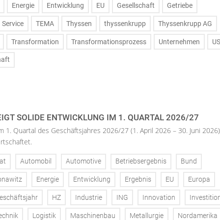
Energie
Entwicklung
EU
Gesellschaft
Getriebe
Service
TEMA
Thyssen
thyssenkrupp
Thyssenkrupp AG
Transformation
Transformationsprozess
Unternehmen
U
haft
IGT SOLIDE ENTWICKLUNG IM 1. QUARTAL 2026/27
m 1. Quartal des Geschäftsjahres 2026/27 (1. April 2026 – 30. Juni 2026)
rtschaftet.
at
Automobil
Automotive
Betriebsergebnis
Bund
onawitz
Energie
Entwicklung
Ergebnis
EU
Europa
eschäftsjahr
HZ
Industrie
ING
Innovation
Investitio
echnik
Logistik
Maschinenbau
Metallurgie
Nordamerika