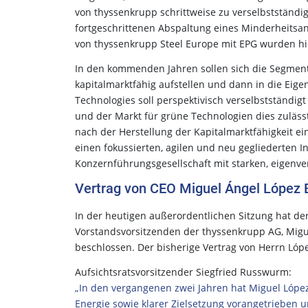
von thyssenkrupp schrittweise zu verselbstständige
fortgeschrittenen Abspaltung eines Minderheitsa
von thyssenkrupp Steel Europe mit EPG wurden hier
In den kommenden Jahren sollen sich die Segment
kapitalmarktfähig aufstellen und dann in die Eig
Technologies soll perspektivisch verselbstständig
und der Markt für grüne Technologien dies zuläss
nach der Herstellung der Kapitalmarktfähigkeit ein
einen fokussierten, agilen und neu gegliederten I
Konzernführungsgesellschaft mit starken, eigenv
Vertrag von CEO Miguel Ángel López B
In der heutigen außerordentlichen Sitzung hat de
Vorstandsvorsitzenden der thyssenkrupp AG, Migue
beschlossen. Der bisherige Vertrag von Herrn Lóp
Aufsichtsratsvorsitzender Siegfried Russwurm:
„In den vergangenen zwei Jahren hat Miguel Lópe
Energie sowie klarer Zielsetzung vorangetrieben un