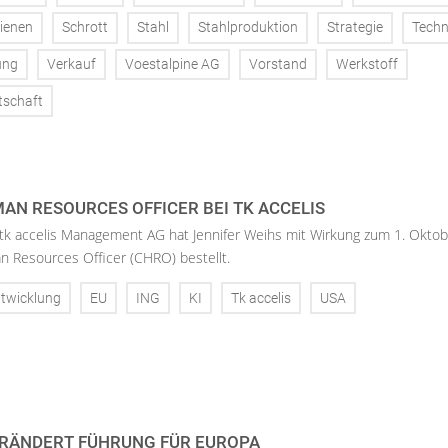
ienen
Schrott
Stahl
Stahlproduktion
Strategie
Techn
ung
Verkauf
Voestalpine AG
Vorstand
Werkstoff
tschaft
AN RESOURCES OFFICER BEI TK ACCELIS
 tk accelis Management AG hat Jennifer Weihs mit Wirkung zum 1. Oktob
n Resources Officer (CHRO) bestellt.
twicklung
EU
ING
KI
Tk accelis
USA
RÄNDERT FÜHRUNG FÜR EUROPA