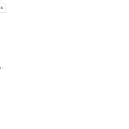
ik
er