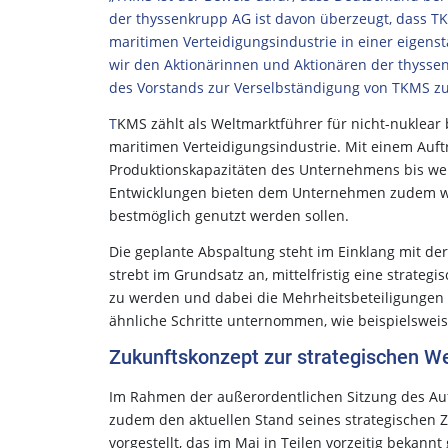
der thyssenkrupp AG ist davon überzeugt, dass T
maritimen Verteidigungsindustrie in einer eigen
wir den Aktionärinnen und Aktionären der thyss
des Vorstands zur Verselbständigung von TKMS z
T
KMS zählt als Weltmarktführer für nicht-nuklea
maritimen Verteidigungsindustrie. Mit einem Auft
Produktionskapazitäten des Unternehmens bis weit 
Entwicklungen bieten dem Unternehmen zudem we
bestmöglich genutzt werden sollen.
Die geplante Abspaltung steht im Einklang mit de
strebt im Grundsatz an, mittelfristig eine strate
zu werden und dabei die Mehrheitsbeteiligungen 
ähnliche Schritte unternommen, wie beispielsweis
Zukunftskonzept zur strategischen We
Im Rahmen der außerordentlichen Sitzung des Auf
zudem den aktuellen Stand seines strategischen 
vorgestellt, das im Mai in Teilen vorzeitig bekann