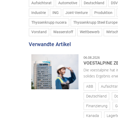
Aufsichtsrat
Automotive
Deutschland
DSV
Industrie
ING
Joint-Venture
Produktion
Thyssenkrupp nucera
Thyssenkrupp Steel Europe
Vorstand
Wasserstoff
Wettbewerb
Wirtsc
Verwandte Artikel
06.08.2026
VOESTALPINE ZE
Die voestalpine hat i
solides Ergebnis erwi
ABB
Aufsichtsr
Deutschland
D
Finanzierung
G
Kanada
Lagert