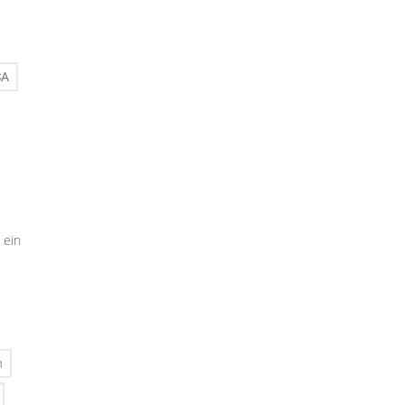
SA
 ein
n