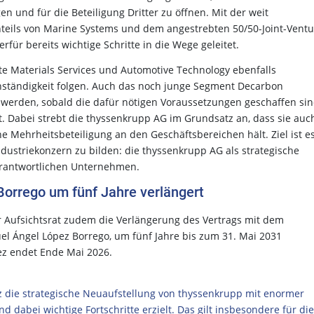
n und für die Beteiligung Dritter zu öffnen. Mit der weit
nteils von Marine Systems und dem angestrebten 50/50-Joint-Ventu
für bereits wichtige Schritte in die Wege geleitet.
e Materials Services und Automotive Technology ebenfalls
enständigkeit folgen. Auch das noch junge Segment Decarbon
t werden, sobald die dafür nötigen Voraussetzungen geschaffen si
t. Dabei strebt die thyssenkrupp AG im Grundsatz an, dass sie auc
e Mehrheitsbeteiligung an den Geschäftsbereichen hält. Ziel ist es
ndustriekonzern zu bilden: die thyssenkrupp AG als strategische
erantwortlichen Unternehmen.
orrego um fünf Jahre verlängert
r Aufsichtsrat zudem die Verlängerung des Vertrags mit dem
l Ángel López Borrego, um fünf Jahre bis zum 31. Mai 2031
ez endet Ende Mai 2026.
z die strategische Neuaufstellung von thyssenkrupp mit enormer
d dabei wichtige Fortschritte erzielt. Das gilt insbesondere für die