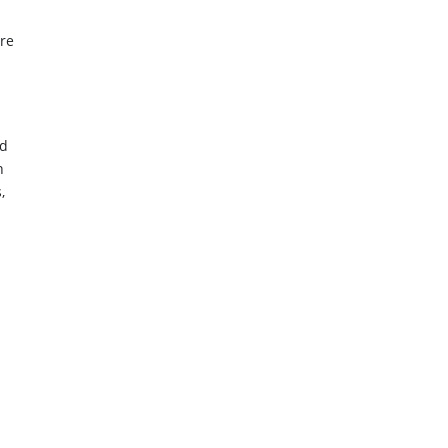
re
nd
h
,