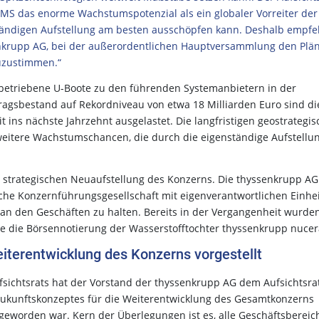
KMS das enorme Wachstumspotenzial als ein globaler Vorreiter der
ständigen Aufstellung am besten ausschöpfen kann. Deshalb empfe
enkrupp AG, bei der außerordentlichen Hauptversammlung den Plä
uzustimmen.“
r betriebene U-Boote zu den führenden Systemanbietern in der
ragsbestand auf Rekordniveau von etwa 18 Milliarden Euro sind di
ins nächste Jahrzehnt ausgelastet. Die langfristigen geostrategi
itere Wachstumschancen, die durch die eigenständige Aufstellu
r strategischen Neuaufstellung des Konzerns. Die thyssenkrupp AG
gische Konzernführungsgesellschaft mit eigenverantwortlichen Einhe
an den Geschäften zu halten. Bereits in der Vergangenheit wurde
e die Börsennotierung der Wasserstofftochter thyssenkrupp nucer
iterentwicklung des Konzerns vorgestellt
sichtsrats hat der Vorstand der thyssenkrupp AG dem Aufsichtsra
Zukunftskonzeptes für die Weiterentwicklung des Gesamtkonzerns
t geworden war. Kern der Überlegungen ist es, alle Geschäftsbereic