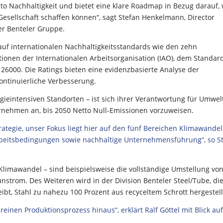
to Nachhaltigkeit und bietet eine klare Roadmap in Bezug darauf, 
esellschaft schaffen können“, sagt Stefan Henkelmann, Director
der Benteler Gruppe.
 auf internationalen Nachhaltigkeitsstandards wie den zehn
onen der Internationalen Arbeitsorganisation (IAO), dem Standar
 26000. Die Ratings bieten eine evidenzbasierte Analyse der
ntinuierliche Verbesserung.
gieintensiven Standorten – ist sich ihrer Verantwortung für Umwel
rnehmen an, bis 2050 Netto Null-Emissionen vorzuweisen.
ategie, unser Fokus liegt hier auf den fünf Bereichen Klimawandel
Arbeitsbedingungen sowie nachhaltige Unternehmensführung“, so S
Klimawandel – sind beispielsweise die vollständige Umstellung vo
nstrom. Des Weiteren wird in der Division Benteler Steel/Tube, die
ibt, Stahl zu nahezu 100 Prozent aus recyceltem Schrott hergestell
einen Produktionsprozess hinaus“, erklärt Ralf Göttel mit Blick au