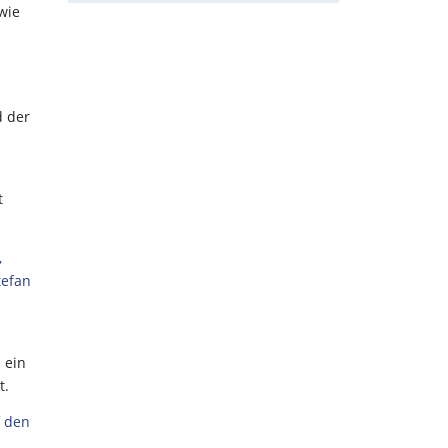
wie
d der
t
,
tefan
n
 ein
t.
f den