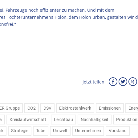
bei, Fahrzeuge noch effizienter zu machen. Und mit dem
eres Tochterunternehmens Holon, dem Holon urban, gestalten wir d
nsfrei.“
Jetzt teilen
ER Gruppe
CO2
DSV
Elektrostahlwerk
Emissionen
Ener
a
Kreislaufwirtschaft
Leichtbau
Nachhaltigkeit
Produktion
rk
Strategie
Tube
Umwelt
Unternehmen
Vorstand