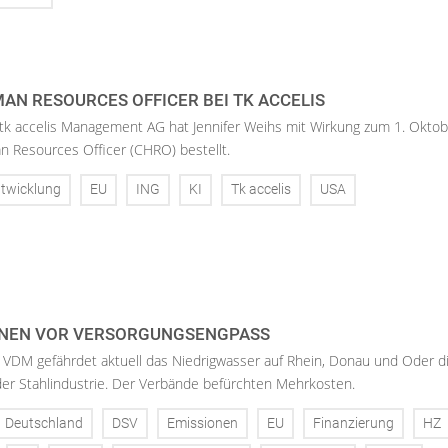
AN RESOURCES OFFICER BEI TK ACCELIS
 tk accelis Management AG hat Jennifer Weihs mit Wirkung zum 1. Oktob
n Resources Officer (CHRO) bestellt.
twicklung
EU
ING
KI
Tk accelis
USA
NEN VOR VERSORGUNGSENGPASS
 VDM gefährdet aktuell das Niedrigwasser auf Rhein, Donau und Oder d
der Stahlindustrie. Der Verbände befürchten Mehrkosten.
Deutschland
DSV
Emissionen
EU
Finanzierung
HZ