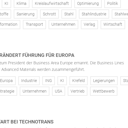
KI
Klima
Kreislaufwirtschaft
Optimierung
Politik
toffe
Sanierung
Schrott
Stahl
Stahlindustrie
Stahlw
formation
Transport
Unternehmen
Verlag
Wirtschaft
RÄNDERT FÜHRUNG FÜR EUROPA
 zum President der Business Area Europe ernannt. Die Business Lines
d Advanced Materials werden zusammengeführt.
Europa
Industrie
ING
KI
Krefeld
Legierungen
St
Strategie
Unternehmen
USA
Vertrieb
Wettbewerb
ART BEI TECHNOTRANS