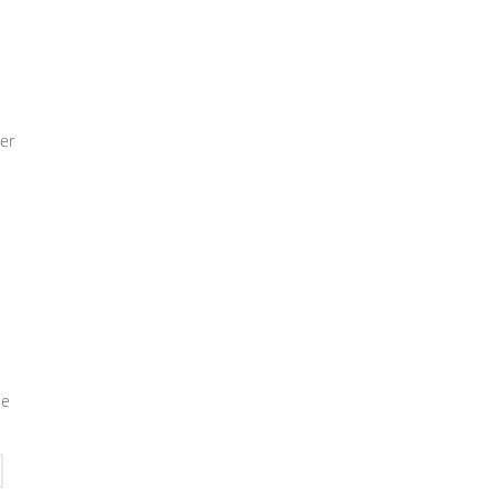
er
ie