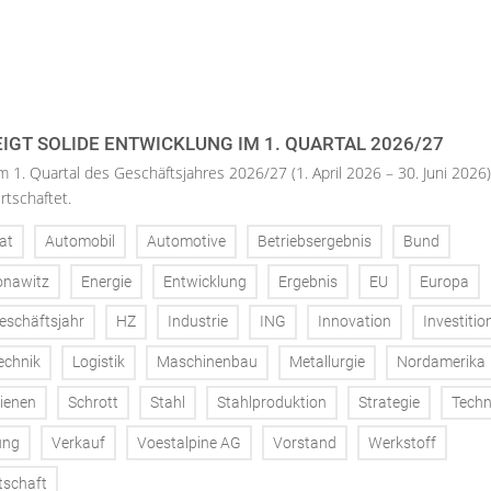
IGT SOLIDE ENTWICKLUNG IM 1. QUARTAL 2026/27
m 1. Quartal des Geschäftsjahres 2026/27 (1. April 2026 – 30. Juni 2026)
rtschaftet.
at
Automobil
Automotive
Betriebsergebnis
Bund
onawitz
Energie
Entwicklung
Ergebnis
EU
Europa
eschäftsjahr
HZ
Industrie
ING
Innovation
Investitio
echnik
Logistik
Maschinenbau
Metallurgie
Nordamerika
ienen
Schrott
Stahl
Stahlproduktion
Strategie
Techn
ung
Verkauf
Voestalpine AG
Vorstand
Werkstoff
tschaft