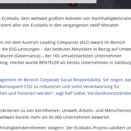
n EcoVadis, dem weltweit größten Anbieter von Nachhaltigkeitsratin
ozent aller von EcoVadis in den vergangenen zwölf Monaten
 mit dem Austria’s Leading Companies (ALC) Award im Bereich
 die ESG-Leistungen – das bedeutet Aktivitäten in Bezug auf Umwe
strukturen (Governance) – der 165 umsatzstärksten Unternehmen
nking. Hierbei wurde BENTELER als bestes Unternehmen in Salzbur
ement im Bereich Corporate Social Responsibility. Sie zeigen, da
m konsequent CO2 zu reduzieren und somit Verantwortung für
n und honoriert werden“, sagt Ralf Göttel, Vorstandsvorsitzende
tskriterien zu vier Kernthemen: Umwelt, Arbeits- und Menschenrec
weltweit bereits mehr als 85.000 Unternehmen bewertet.
chhaltigkeitskernthemen steigern. Der EcoVadis-Prozess validiert u