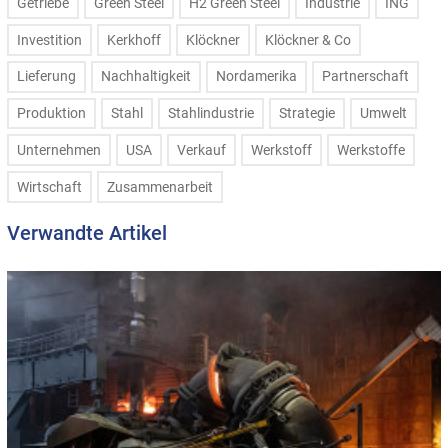
Getriebe
Green Steel
H2 Green Steel
Industrie
ING
Investition
Kerkhoff
Klöckner
Klöckner & Co
Lieferung
Nachhaltigkeit
Nordamerika
Partnerschaft
Produktion
Stahl
Stahlindustrie
Strategie
Umwelt
Unternehmen
USA
Verkauf
Werkstoff
Werkstoffe
Wirtschaft
Zusammenarbeit
Verwandte Artikel