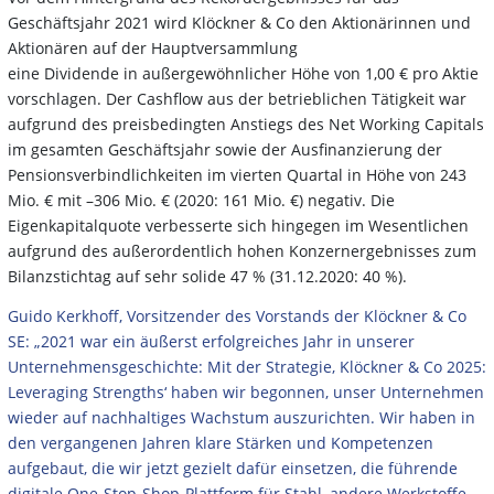
Geschäftsjahr 2021 wird Klöckner & Co den Aktionärinnen und
Aktionären auf der Hauptversammlung
eine Dividende in außergewöhnlicher Höhe von 1,00 € pro Aktie
vorschlagen. Der Cashflow aus der betrieblichen Tätigkeit war
aufgrund des preisbedingten Anstiegs des Net Working Capitals
im gesamten Geschäftsjahr sowie der Ausfinanzierung der
Pensionsverbindlichkeiten im vierten Quartal in Höhe von 243
Mio. € mit –306 Mio. € (2020: 161 Mio. €) negativ. Die
Eigenkapitalquote verbesserte sich hingegen im Wesentlichen
aufgrund des außerordentlich hohen Konzernergebnisses zum
Bilanzstichtag auf sehr solide 47 % (31.12.2020: 40 %).
Guido Kerkhoff, Vorsitzender des Vorstands der Klöckner & Co
SE: „2021 war ein äußerst erfolgreiches Jahr in unserer
Unternehmensgeschichte: Mit der Strategie‚ Klöckner & Co 2025:
Leveraging Strengths‘ haben wir begonnen, unser Unternehmen
wieder auf nachhaltiges Wachstum auszurichten. Wir haben in
den vergangenen Jahren klare Stärken und Kompetenzen
aufgebaut, die wir jetzt gezielt dafür einsetzen, die führende
digitale One-Stop-Shop-Plattform für Stahl, andere Werkstoffe,