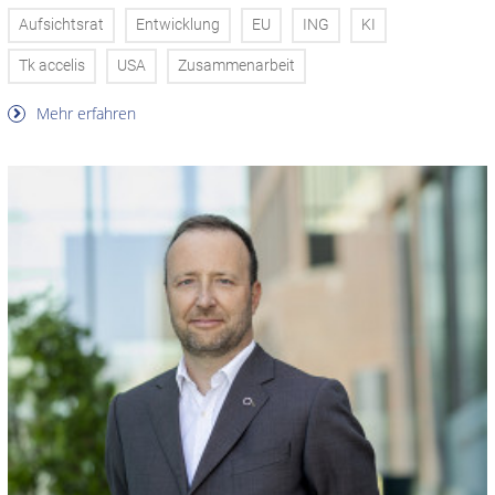
Aufsichtsrat
Entwicklung
EU
ING
KI
Tk accelis
USA
Zusammenarbeit
Mehr erfahren