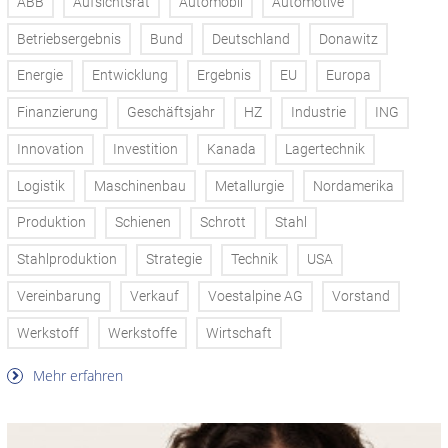
ABB
Aufsichtsrat
Automobil
Automotive
Betriebsergebnis
Bund
Deutschland
Donawitz
Energie
Entwicklung
Ergebnis
EU
Europa
Finanzierung
Geschäftsjahr
HZ
Industrie
ING
Innovation
Investition
Kanada
Lagertechnik
Logistik
Maschinenbau
Metallurgie
Nordamerika
Produktion
Schienen
Schrott
Stahl
Stahlproduktion
Strategie
Technik
USA
Vereinbarung
Verkauf
Voestalpine AG
Vorstand
Werkstoff
Werkstoffe
Wirtschaft
Mehr erfahren