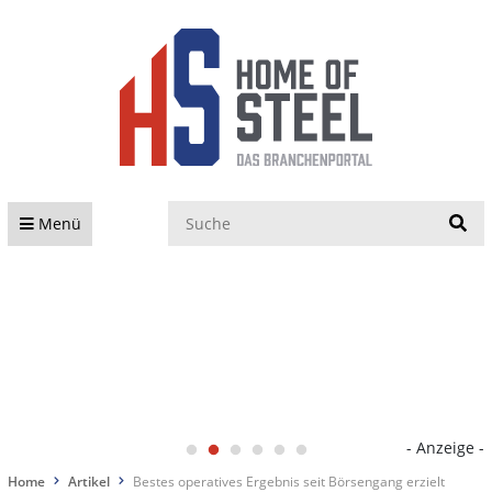
S
Menü
- Anzeige -
Home
Artikel
Bestes operatives Ergebnis seit Börsengang erzielt