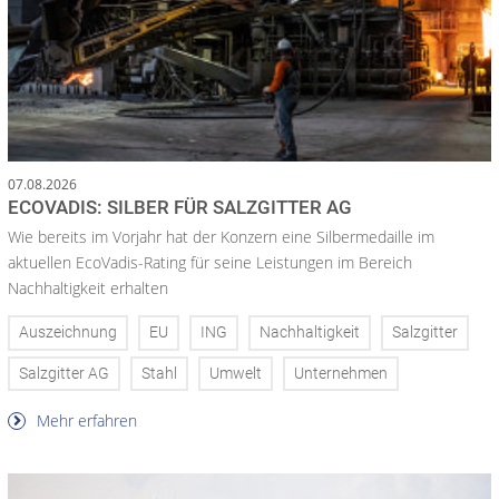
07.08.2026
ECOVADIS: SILBER FÜR SALZGITTER AG
Wie bereits im Vorjahr hat der Konzern eine Silbermedaille im
aktuellen EcoVadis-Rating für seine Leistungen im Bereich
Nachhaltigkeit erhalten
Auszeichnung
EU
ING
Nachhaltigkeit
Salzgitter
Salzgitter AG
Stahl
Umwelt
Unternehmen
Mehr erfahren